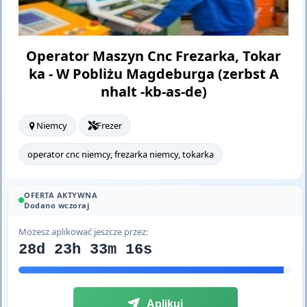
Operator Maszyn Cnc Frezarka, Tokar
ka - W Pobliżu Magdeburga (zerbst A
nhalt -kb-as-de)
Niemcy
Frezer
operator cnc niemcy, frezarka niemcy, tokarka
OFERTA AKTYWNA
Dodano wczoraj
Możesz aplikować jeszcze przez:
28d 23h 33m 15s
Aplikuj