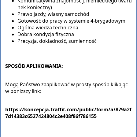
Komunikatywna znajomość j. niemieckiego (waru
nek konieczny)
Prawo jazdy, własny samochód
Gotowość do pracy w systemie 4-brygadowym
Ogólna wiedza techniczna
Dobra kondycja fizyczna
Precyzja, dokładność, sumienność
SPOSÓB APLIKOWANIA:
Mogą Państwo zaaplikować w prosty sposób klikając
w poniższy link:
https://koncepcja.traffit.com/public/form/a/879a2f
7d14383c6527424804c2e408f86f786155