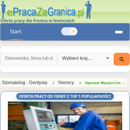
Oferta pracy dla Frezera w Niemczech
Start
Szukaj ofert pracy:
Wybierz kraj:
Stomatolog - Dentysta
Niemcy
Operator Maszyn Cnc Frezarka, Tokarka - W Pobliżu Magdeburga (zerbst Anhalt -kb-as-de)
OFERTA PRACY OD FIRMY Z TOP 1 POPULARNOŚCI