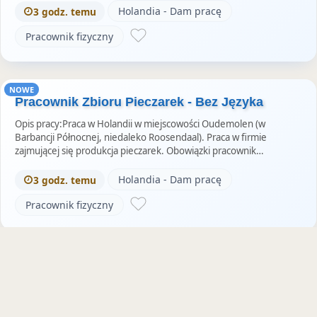
Holandia - Dam pracę
3 godz. temu
Pracownik fizyczny
NOWE
Pracownik Zbioru Pieczarek - Bez Języka
Opis pracy:Praca w Holandii w miejscowości Oudemolen (w
Barbancji Północnej, niedaleko Roosendaal). Praca w firmie
zajmującej się produkcja pieczarek. Obowiązki pracownik…
Holandia - Dam pracę
3 godz. temu
Pracownik fizyczny
NOWE
Operator Maszyn Na Produkcji - Dla Par
Opis pracy:Praca w Holandii w miejscowości Beuningen. Praca w
zakładzie zajmującym się produkcją chrupiącego bekonu dla