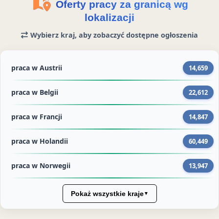
Oferty pracy za granicą wg
z
o
m
lokalizacji
e
k
S
u
t
Wybierz kraj, aby zobaczyć dostępne ogłoszenia
o
r
praca w Austrii
14,659
i
e
praca w Belgii
22,612
s
praca w Francji
14,847
praca w Holandii
60,449
praca w Norwegii
13,947
Pokaż wszystkie kraje
▼