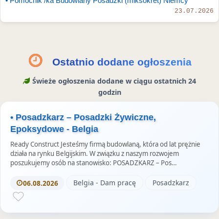
• Pomocnik /ka Budowlany Posadzki (miksokret) Niemcy
e
k
S
23.07.2026
u
t
o
r
i
Ostatnio dodane ogłoszenia
e
Świeże ogłoszenia dodane w ciągu ostatnich 24
s
godzin
• Posadzkarz – Posadzki Żywiczne,
Epoksydowe - Belgia
Ready Construct Jesteśmy firmą budowlaną, która od lat prężnie
działa na rynku Belgijskim. W związku z naszym rozwojem
poszukujemy osób na stanowisko: POSADZKARZ – Pos…
Belgia - Dam pracę
Posadzkarz
06.08.2026