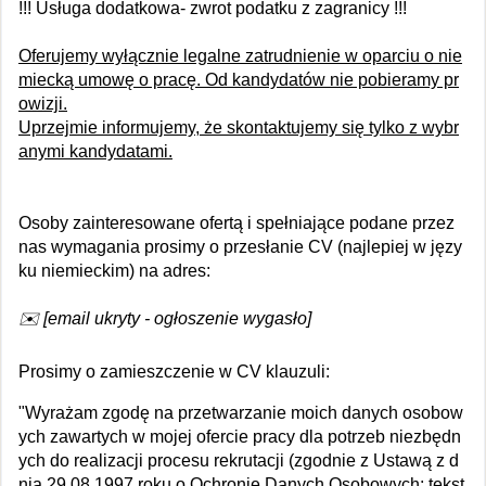
!!! Usługa dodatkowa- zwrot podatku z zagranicy !!!
Oferujemy wyłącznie legalne zatrudnienie w oparciu o nie
miecką umowę o pracę. Od kandydatów nie pobieramy pr
owizji.
Uprzejmie informujemy, że skontaktujemy się tylko z wybr
anymi kandydatami.
Osoby zainteresowane ofertą i spełniające podane przez
nas wymagania prosimy o przesłanie CV (najlepiej w języ
ku niemieckim) na adres:
✉️ [email ukryty - ogłoszenie wygasło]
Prosimy o zamieszczenie w CV klauzuli:
"Wyrażam zgodę na przetwarzanie moich danych osobow
ych zawartych w mojej ofercie pracy dla potrzeb niezbędn
ych do realizacji procesu rekrutacji (zgodnie z Ustawą z d
nia 29.08.1997 roku o Ochronie Danych Osobowych; tekst