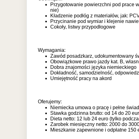
Przygotowanie powierzchni pod prace w
nie)
Kładzenie podłóg z materiałów, jak: PC
Przycinanie pod wymiar i klejenie nawie
Cokoły, listwy przypodłogowe
Wymagania:
Zawód posadzkarz, udokumentowany św
Obowiązkowe prawo jazdy kat. B, własn
Dobra znajomości języka niemieckiego
Dokładność, samodzielność, odpowiedzi
Umiejętność pracy na akord
Oferujemy:
Niemiecka umowa o pracę i pełne świad
Stawka godzinna brutto: od 14 do 20 eur
Dieta netto: 12 lub 24 euro (tylko podcz
Zarobek miesięczny netto: 2000 do 300
Mieszkanie zapewnione i odpłatne 150 