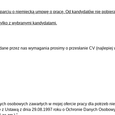
 oparciu o niemiecką umowę o pracę. Od kandydatów nie pobie
tylko z wybranymi kandydatami.
dane przez nas wymagania prosimy o przesłanie CV (najlepiej 
ch osobowych zawartych w mojej ofercie pracy dla potrzeb ni
nie z Ustawą z dnia 29.08.1997 roku o Ochronie Danych Osobow