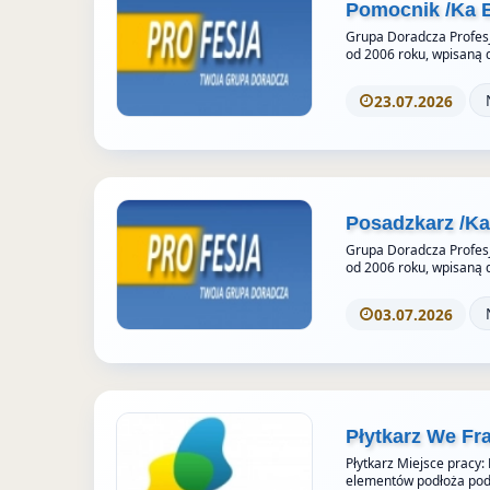
Pomocnik /Ka 
u
t
Grupa Doradcza Profesj
o
od 2006 roku, wpisaną 
r
23.07.2026
i
e
s
Posadzkarz /K
Grupa Doradcza Profesj
od 2006 roku, wpisaną 
03.07.2026
Płytkarz We Fr
Płytkarz Miejsce pracy:
elementów podłoża pod 