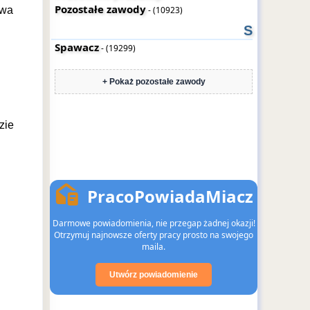
Pozostałe zawody
owa
- (10923)
S
Spawacz
- (19299)
+ Pokaż pozostałe zawody
zie
PracoPowiadaMiacz
Darmowe powiadomienia, nie przegap żadnej okazji!
Otrzymuj najnowsze oferty pracy prosto na swojego
maila.
Utwórz powiadomienie