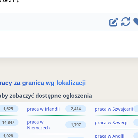
6 ze zm.)."
E
O
d
d
ś
y
w
t
i
u
e
j
ż
acy za granicą wg lokalizacji
o
o
aby zobaczyć dostępne ogłoszenia
g
g
ł
praca w Irlandii
praca w Szwajcarii
1,625
2,414
ł
o
praca w
praca w Szwecji
14,847
o
1,797
Niemczech
s
praca w Anglii
1,028