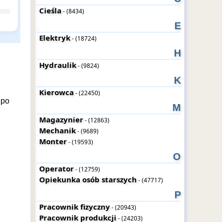
Cieśla
- (8434)
E
Elektryk
- (18724)
H
Hydraulik
- (9824)
K
Kierowca
- (22450)
 po
M
Magazynier
- (12863)
Mechanik
- (9689)
Monter
- (19593)
O
Operator
- (12759)
Opiekunka osób starszych
- (47717)
P
Pracownik fizyczny
- (20943)
Pracownik produkcji
- (24203)