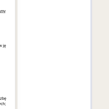
ramy
w ję
ezbę
ych;