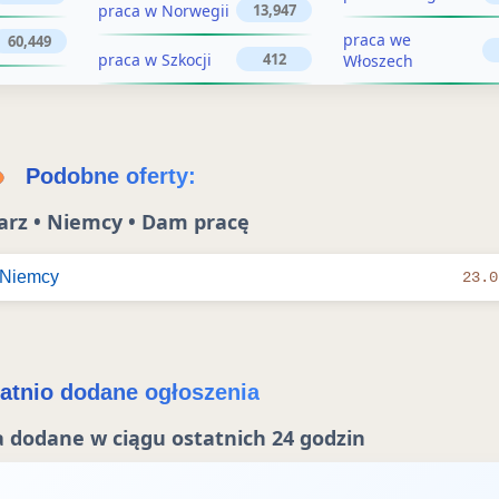
s
z
praca w Norwegii
13,947
z
e
praca we
60,449
praca w Szkocji
412
Włoszech
n
e
i
n
e
i
Podobne oferty:
e
arz • Niemcy • Dam pracę
 Niemcy
23.0
atnio dodane ogłoszenia
 dodane w ciągu ostatnich 24 godzin