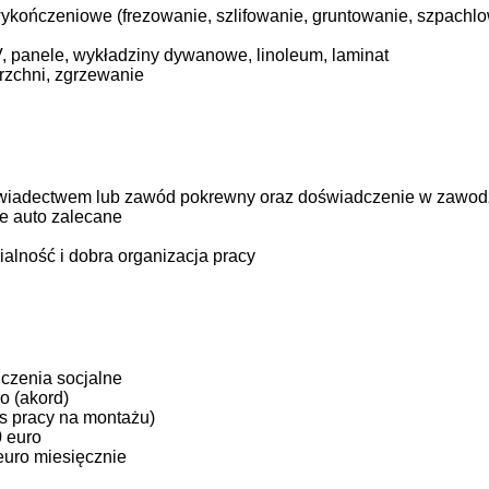
ykończeniowe (frezowanie, szlifowanie, gruntowanie, szpachl
V, panele, wykładziny dywanowe, linoleum, laminat
rzchni, zgrzewanie
iadectwem lub zawód pokrewny oraz doświadczenie w zawod
e auto zalecane
alność i dobra organizacja pracy
czenia socjalne
o (akord)
as pracy na montażu)
0 euro
euro miesięcznie