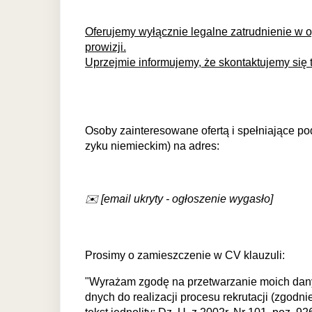
Oferujemy wyłącznie legalne zatrudnienie w
prowizji.
Uprzejmie informujemy, że skontaktujemy się 
Osoby zainteresowane ofertą i spełniające po
zyku niemieckim) na adres:
✉️ [email ukryty - ogłoszenie wygasło]
Prosimy o zamieszczenie w CV klauzuli:
"Wyrażam zgodę na przetwarzanie moich dany
dnych do realizacji procesu rekrutacji (zgod