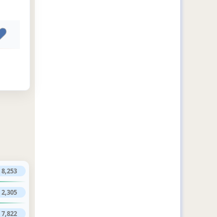
8,253
2,305
7,822