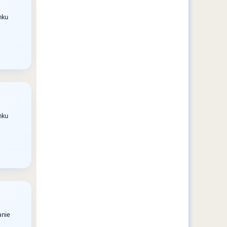
nku
nku
anie