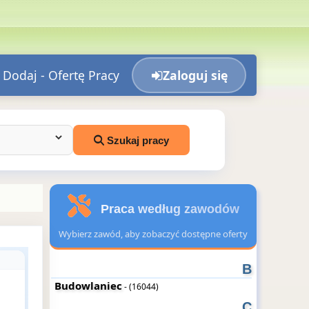
Dodaj - Ofertę Pracy
Zaloguj się
Szukaj pracy
Praca według zawodów
Wybierz zawód, aby zobaczyć dostępne oferty
B
Budowlaniec
- (16044)
C