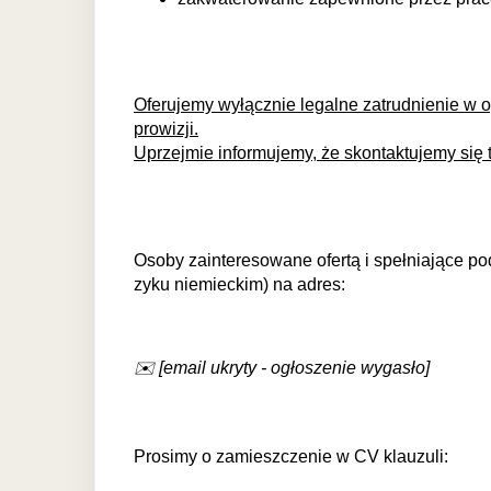
Oferujemy wyłącznie legalne zatrudnienie w
prowizji.
Uprzejmie informujemy, że skontaktujemy się 
Osoby zainteresowane ofertą i spełniające po
zyku niemieckim) na adres:
✉️ [email ukryty - ogłoszenie wygasło]
Prosimy o zamieszczenie w CV klauzuli: