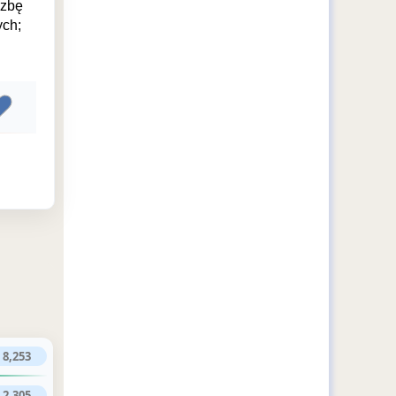
ezbę
ych;
8,253
2,305