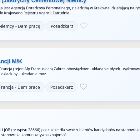
a (Jastrychy Cementowe) Niemcy
a jest Agencją Doradztwa Personalnego, z siedzibą w Krakowie, działającą na ry
do Krajowego Rejestru Agencji Zatrudnie…
Niemcy - Dam pracę
Posadzkarz
ancji M/K
 Francja (rejon Alp Francuskich) Zakres obowiązków: - układanie płytek - wykonyw
okładziny - układanie moz…
Francja - Dam pracę
Posadzkarz
JU JOB (nr wpisu 28666) poszukuje dla swoich klientów kandydatów na stanowisk
 stanowiska komunikatywna znajomoś…