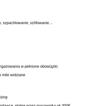
e, szpachlowanie, szlifowanie…
angażowania w pełnione obowiązki;
o mile widziane
dzinę
odawcę, płatne przez pracownika ok 300€