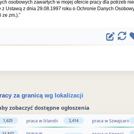
ch osobowych zawartych w mojej ofercie pracy dla potrzeb ni
nie z Ustawą z dnia 29.08.1997 roku o Ochronie Danych Osobow
6 ze zm.)."
E
O
d
d
ś
y
w
t
i
u
e
j
ż
acy za granicą wg lokalizacji
o
o
aby zobaczyć dostępne ogłoszenia
g
g
ł
praca w Irlandii
praca w Szwajcarii
1,625
2,414
ł
o
praca w
praca w Szwecji
14,847