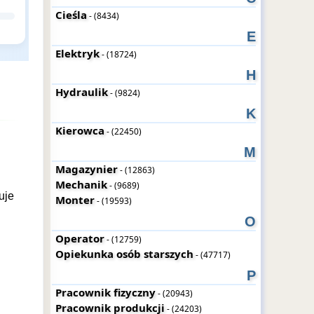
Cieśla
- (8434)
E
Elektryk
- (18724)
H
Hydraulik
- (9824)
K
Kierowca
- (22450)
M
Magazynier
- (12863)
Mechanik
- (9689)
uje
Monter
- (19593)
O
Operator
- (12759)
Opiekunka osób starszych
- (47717)
P
Pracownik fizyczny
- (20943)
Pracownik produkcji
- (24203)