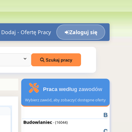
Dodaj - Ofertę Pracy
Zaloguj się
Szukaj pracy
Praca według zawodów
Wybierz zawód, aby zobaczyć dostępne oferty
B
Budowlaniec
- (16044)
C