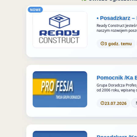
z
o
m
NOWE
e
k
S
• Posadzkarz –
u
t
Ready Construct Jesteśm
o
naszym rozwojem posz
r
3 godz. temu
i
e
s
Pomocnik /Ka 
Grupa Doradcza Profesj
od 2006 roku, wpisaną 
23.07.2026