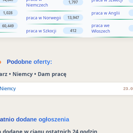
o
1,797
Niemczech
s
s
praca w Anglii
1,028
z
praca w Norwegii
13,947
z
e
praca we
60,449
praca w Szkocji
412
Włoszech
n
e
i
n
e
i
Podobne oferty:
e
arz • Niemcy • Dam pracę
 Niemcy
23.0
atnio dodane ogłoszenia
 dodane w ciągu ostatnich 24 godzin