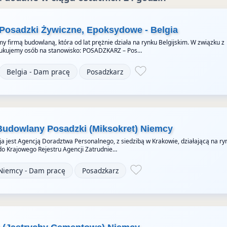
 Posadzki Żywiczne, Epoksydowe - Belgia
y firmą budowlaną, która od lat prężnie działa na rynku Belgijskim. W związku z
ukujemy osób na stanowisko: POSADZKARZ – Pos…
Belgia - Dam pracę
Posadzkarz
Budowlany Posadzki (Miksokret) Niemcy
a jest Agencją Doradztwa Personalnego, z siedzibą w Krakowie, działającą na ry
do Krajowego Rejestru Agencji Zatrudnie…
Niemcy - Dam pracę
Posadzkarz