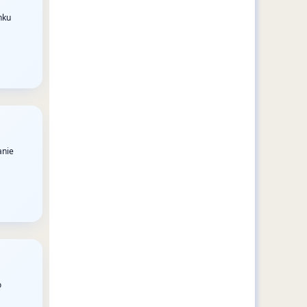
nku
anie
o