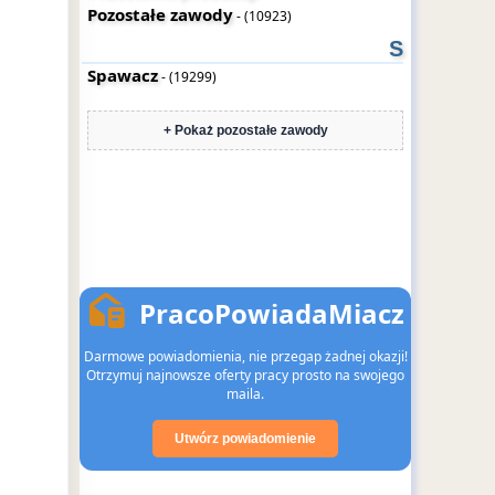
Pozostałe zawody
- (10923)
S
Spawacz
- (19299)
+ Pokaż pozostałe zawody
PracoPowiadaMiacz
Darmowe powiadomienia, nie przegap żadnej okazji!
Otrzymuj najnowsze oferty pracy prosto na swojego
maila.
Utwórz powiadomienie