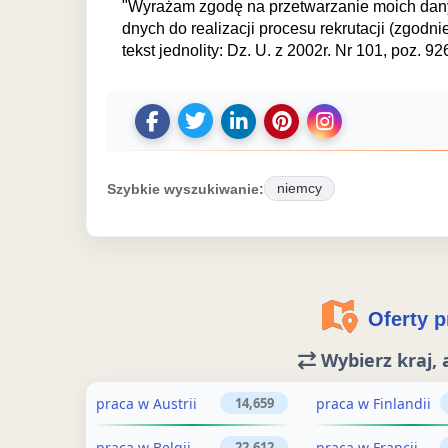
"Wyrażam zgodę na przetwarzanie moich dany
dnych do realizacji procesu rekrutacji (zgod
tekst jednolity: Dz. U. z 2002r. Nr 101, poz. 92
U
U
D
Z
U
d
d
o
a
d
o
o
d
p
o
Szybkie wyszukiwanie:
niemcy
s
s
a
i
s
t
t
j
s
t
ę
ę
o
z
ę
p
p
g
o
p
Oferty pr
n
n
ł
f
n
i
i
o
e
i
Wybierz kraj, 
j
j
s
r
j
o
o
z
t
o
praca w Austrii
praca w Finlandii
14,659
g
f
e
ę
g
praca w Belgii
praca w Francji
22,612