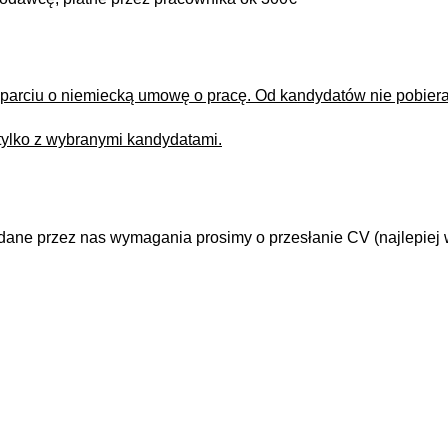
 oparciu o niemiecką umowę o pracę. Od kandydatów nie pobie
tylko z wybranymi kandydatami.
dane przez nas wymagania prosimy o przesłanie CV (najlepiej 