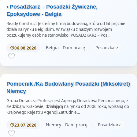
e
k
S
• Posadzkarz – Posadzki Żywiczne,
u
t
Epoksydowe - Belgia
o
Ready Construct Jesteśmy firmą budowlaną, która od lat prężnie
r
działa na rynku Belgijskim. W związku z naszym rozwojem
poszukujemy osób na stanowisko: POSADZKARZ – Pos…
i
e
Belgia - Dam pracę
Posadzkarz
06.08.2026
s
Pomocnik /Ka Budowlany Posadzki (Miksokret)
Niemcy
Grupa Doradcza Profesja jest Agencją Doradztwa Personalnego, z
siedzibą w Krakowie, działającą na rynku od 2006 roku, wpisaną do
Krajowego Rejestru Agencji Zatrudnie…
Niemcy - Dam pracę
Posadzkarz
23.07.2026