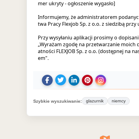
mer ukryty - ogłoszenie wygasło]
Informujemy, że administratorem podanyc
twa Pracy Flexjob Sp. z o.o. z siedzibą przy
Przy wysyłaniu aplikacji prosimy o dopisanie
„Wyrażam zgodę na przetwarzanie moich da
atności FLEXJOB Sp. z o.o. (dostępnej na n
em".
U
U
D
Z
U
d
d
o
a
d
o
o
d
p
o
Szybkie wyszukiwanie:
glazurnik
niemcy
s
s
a
i
s
t
t
j
s
t
ę
ę
o
z
ę
p
p
g
o
p