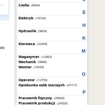
Cieśla
- (8434)
E
Elektryk
- (18724)
H
Hydraulik
- (9824)
K
Kierowca
- (22450)
 do
M
Magazynier
- (12863)
Mechanik
- (9689)
Monter
- (19593)
O
Operator
- (12759)
Opiekunka osób starszych
- (47717)
P
Pracownik fizyczny
- (20943)
Pracownik produkcji
- (24203)