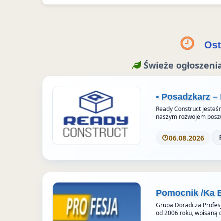
i
a
n
r
t
t
c
e
a
t
e
s
g
Ost
e
b
t
r
r
o
a
Świeże ogłoszenia
z
o
m
e
k
S
• Posadzkarz –
u
t
Ready Construct Jesteśm
o
naszym rozwojem posz
r
06.08.2026
i
e
s
Pomocnik /Ka 
Grupa Doradcza Profesj
od 2006 roku, wpisaną 