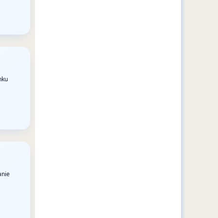
nku
anie