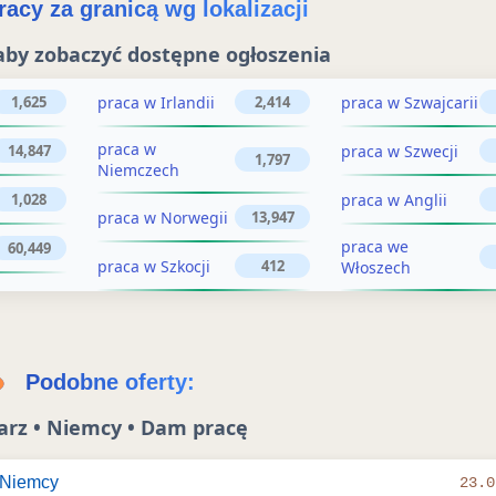
ż
acy za granicą wg lokalizacji
o
o
aby zobaczyć dostępne ogłoszenia
g
g
ł
praca w Irlandii
praca w Szwajcarii
1,625
2,414
ł
o
praca w
praca w Szwecji
14,847
o
1,797
Niemczech
s
s
praca w Anglii
1,028
z
praca w Norwegii
13,947
z
e
praca we
60,449
praca w Szkocji
412
Włoszech
n
e
i
n
e
i
Podobne oferty:
e
arz • Niemcy • Dam pracę
 Niemcy
23.0