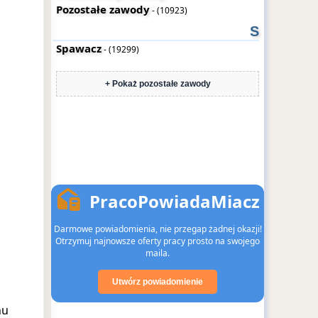
Pozostałe zawody
- (10923)
S
Spawacz
- (19299)
+ Pokaż pozostałe zawody
PracoPowiadaMiacz
Darmowe powiadomienia, nie przegap żadnej okazji!
Otrzymuj najnowsze oferty pracy prosto na swojego
maila.
Utwórz powiadomienie
nu