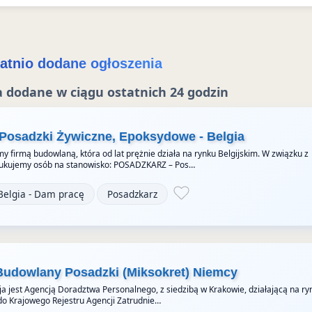
atnio dodane ogłoszenia
 dodane w ciągu ostatnich 24 godzin
 Posadzki Żywiczne, Epoksydowe - Belgia
y firmą budowlaną, która od lat prężnie działa na rynku Belgijskim. W związku z
ukujemy osób na stanowisko: POSADZKARZ – Pos…
Belgia - Dam pracę
Posadzkarz
Budowlany Posadzki (Miksokret) Niemcy
a jest Agencją Doradztwa Personalnego, z siedzibą w Krakowie, działającą na ry
do Krajowego Rejestru Agencji Zatrudnie…