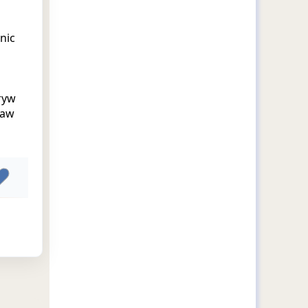
nic
ryw
raw