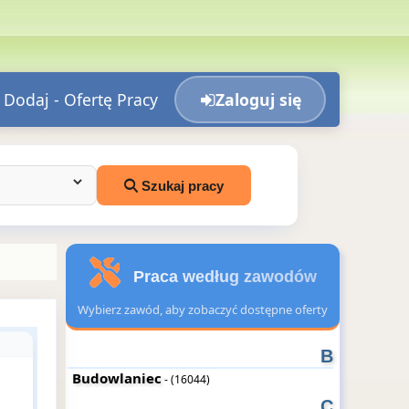
Dodaj - Ofertę Pracy
Zaloguj się
Szukaj pracy
Praca według zawodów
Wybierz zawód, aby zobaczyć dostępne oferty
B
Budowlaniec
- (16044)
C