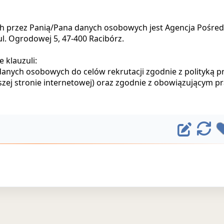
h przez Panią/Pana danych osobowych jest Agencja Pośred
 ul. Ogrodowej 5, 47-400 Racibórz.
 klauzuli:
nych osobowych do celów rekrutacji zgodnie z polityką p
aszej stronie internetowej) oraz zgodnie z obowiązującym p
E
O
d
d
ś
y
w
t
i
u
e
j