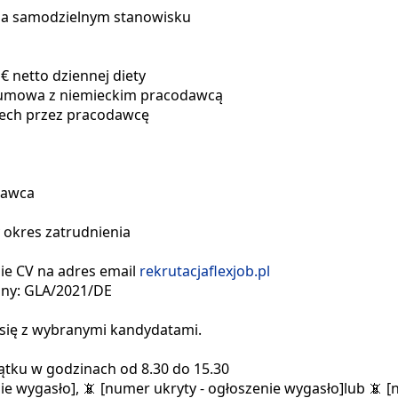
 na samodzielnym stanowisku
€ netto dziennej diety
- umowa z niemieckim pracodawcą
zech przez pracodawcę
dawca
 okres zatrudnienia
ie CV na adres email
rekrutacja
flexjob.pl
jny: GLA/2021/DE
się z wybranymi kandydatami.
iątku w godzinach od 8.30 do 15.30
e wygasło], 📵 [numer ukryty - ogłoszenie wygasło]lub 📵 [