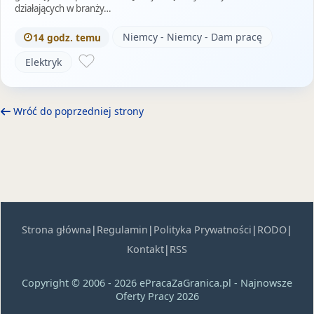
działających w branży…
Niemcy - Niemcy - Dam pracę
14 godz. temu
Elektryk
Wróć do poprzedniej strony
Strona główna
|
Regulamin
|
Polityka Prywatności
|
RODO
|
Kontakt
|
RSS
Copyright © 2006 - 2026 ePracaZaGranica.pl - Najnowsze
Oferty Pracy 2026