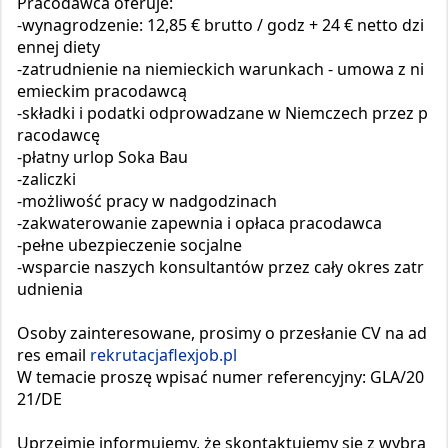
Pracodawca oferuje:
-wynagrodzenie: 12,85 € brutto / godz + 24 € netto dzi
ennej diety
-zatrudnienie na niemieckich warunkach - umowa z ni
emieckim pracodawcą
-składki i podatki odprowadzane w Niemczech przez p
racodawcę
-płatny urlop Soka Bau
-zaliczki
-możliwość pracy w nadgodzinach
-zakwaterowanie zapewnia i opłaca pracodawca
-pełne ubezpieczenie socjalne
-wsparcie naszych konsultantów przez cały okres zatr
udnienia
Osoby zainteresowane, prosimy o przesłanie CV na ad
res email
rekrutacja
flexjob.pl
W temacie proszę wpisać numer referencyjny: GLA/20
21/DE
Uprzejmie informujemy, że skontaktujemy się z wybra