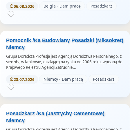
e
Belgia - Dam pracę
Posadzkarz
06.08.2026
s
Pomocnik /Ka Budowlany Posadzki (Miksokret)
Niemcy
Grupa Doradcza Profesja jest Agencją Doradztwa Personalnego, z
siedzibą w Krakowie, działającą na rynku od 2006 roku, wpisaną do
Krajowego Rejestru Agencji Zatrudnie…
Niemcy - Dam pracę
Posadzkarz
23.07.2026
Posadzkarz /Ka (Jastrychy Cementowe)
Niemcy
Grupa Doradcza Profesja jest Agencją Doradztwa Personalnego, z