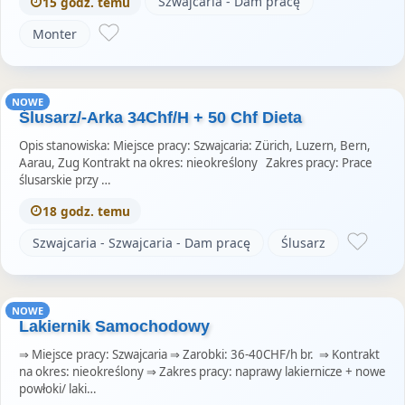
Szwajcaria - Dam pracę
15 godz. temu
Monter
NOWE
Ślusarz/-Arka 34Chf/H + 50 Chf Dieta
Opis stanowiska: Miejsce pracy: Szwajcaria: Zürich, Luzern, Bern,
Aarau, Zug Kontrakt na okres: nieokreślony Zakres pracy: Prace
ślusarskie przy …
18 godz. temu
Szwajcaria - Szwajcaria - Dam pracę
Ślusarz
NOWE
Lakiernik Samochodowy
⇒ Miejsce pracy: Szwajcaria ⇒ Zarobki: 36-40CHF/h br. ⇒ Kontrakt
na okres: nieokreślony ⇒ Zakres pracy: naprawy lakiernicze + nowe
powłoki/ laki…