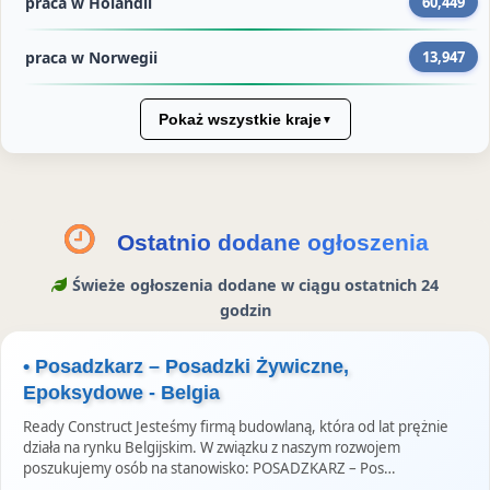
i
a
i
a
i
e
praca w Holandii
60,449
i
e
c
n
P
e
e
praca w Norwegii
13,947
n
y
k
i
w
a
n
e
n
I
T
a
d
t
n
Pokaż wszystkie kraje
▼
w
F
I
e
s
i
a
n
r
t
t
c
e
a
t
e
s
g
Ostatnio dodane ogłoszenia
e
b
t
r
Świeże ogłoszenia dodane w ciągu ostatnich 24
r
o
a
godzin
z
o
m
e
k
S
• Posadzkarz – Posadzki Żywiczne,
u
t
Epoksydowe - Belgia
o
Ready Construct Jesteśmy firmą budowlaną, która od lat prężnie
r
działa na rynku Belgijskim. W związku z naszym rozwojem
poszukujemy osób na stanowisko: POSADZKARZ – Pos…
i