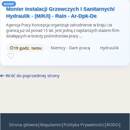
NOWE
Monter Instalacji Grzewczych I Sanitarnych/
Hydraulik - (M/K/I) - Rain - Ar-Dpk-De
Agencja Pracy Koncepcja organizuje zatrudnienie w kraju i za
granicą już od ponad 15 lat. Jest jedną z najstarszych stażem firm
działających w branży pośrednictwa pracy …
Niemcy - Dam pracę
Hydraulik
19 godz. temu
Wróć do poprzedniej strony
Strona główna
|
Regulamin
|
Polityka Prywatności
|
RODO
|