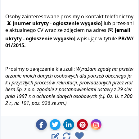
Osoby zainteresowane prosimy o kontakt telefoniczny
📵 [numer ukryty - ogłoszenie wygasło]
lub przesłani
e aktualnego CV wraz ze zdjęciem na adres
✉️ [email
ukryty - ogłoszenie wygasło]
wpisując w tytule
PB/W/
01/2015.
Prosimy o załączenie klauzuli:
Wyrażam zgodę na przetw
arzanie moich danych osobowych dla potrzeb obecnego ja
k i przyszłych procesów rekrutacji, prowadzonych przez Hol
bern Sp. z o.o. zgodnie z postanowieniami ustawy z 29 sier
pnia 1997 r. o ochronie danych osobowych (t.j. Dz. U. z 200
2 r., nr. 101, poz. 926 ze zm.)
U
U
D
Z
U
E
O
d
d
o
a
d