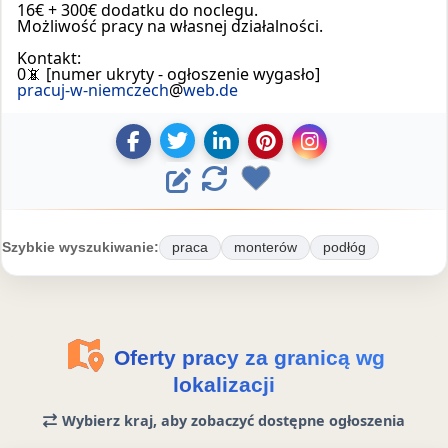
16€ + 300€ dodatku do noclegu.
Możliwość pracy na własnej działalności.
Kontakt:
0📵 [numer ukryty - ogłoszenie wygasło]
pracuj-w-niemczech
@
web.de
U
U
D
Z
U
E
O
d
d
o
a
d
d
o
o
d
p
o
d
s
s
a
i
s
ś
y
Szybkie wyszukiwanie:
praca
monterów
podłóg
t
t
j
s
t
w
t
ę
ę
o
z
ę
i
u
p
p
g
o
p
e
n
n
ł
f
n
j
ż
Oferty pracy za granicą wg
i
i
o
e
i
o
o
lokalizacji
j
j
s
r
j
g
g
o
o
z
t
o
Wybierz kraj, aby zobaczyć dostępne ogłoszenia
ł