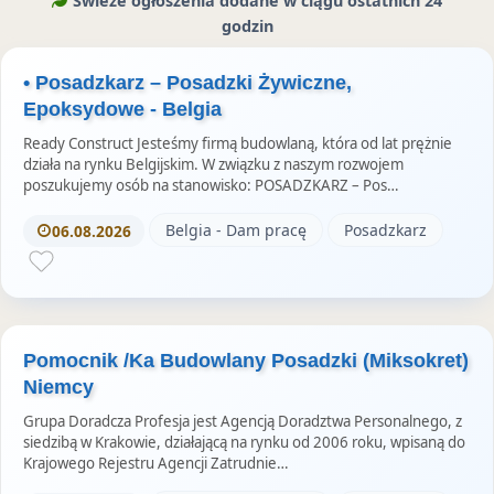
Świeże ogłoszenia dodane w ciągu ostatnich 24
r
o
a
godzin
z
o
m
e
k
S
• Posadzkarz – Posadzki Żywiczne,
u
t
Epoksydowe - Belgia
o
Ready Construct Jesteśmy firmą budowlaną, która od lat prężnie
r
działa na rynku Belgijskim. W związku z naszym rozwojem
poszukujemy osób na stanowisko: POSADZKARZ – Pos…
i
e
Belgia - Dam pracę
Posadzkarz
06.08.2026
s
Pomocnik /Ka Budowlany Posadzki (Miksokret)
Niemcy
Grupa Doradcza Profesja jest Agencją Doradztwa Personalnego, z
siedzibą w Krakowie, działającą na rynku od 2006 roku, wpisaną do
Krajowego Rejestru Agencji Zatrudnie…