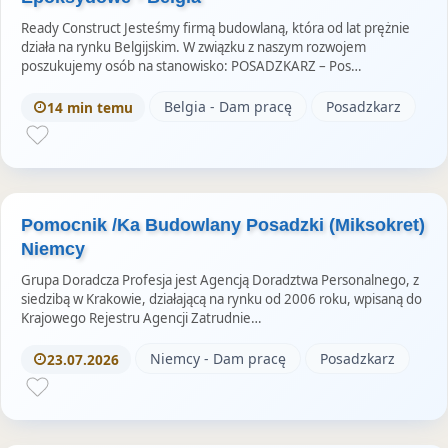
o
Ready Construct Jesteśmy firmą budowlaną, która od lat prężnie
r
działa na rynku Belgijskim. W związku z naszym rozwojem
poszukujemy osób na stanowisko: POSADZKARZ – Pos…
i
e
Belgia - Dam pracę
Posadzkarz
14 min temu
s
Pomocnik /Ka Budowlany Posadzki (Miksokret)
Niemcy
Grupa Doradcza Profesja jest Agencją Doradztwa Personalnego, z
siedzibą w Krakowie, działającą na rynku od 2006 roku, wpisaną do
Krajowego Rejestru Agencji Zatrudnie…
Niemcy - Dam pracę
Posadzkarz
23.07.2026