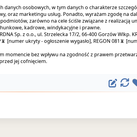
h danych osobowych, w tym danych o charakterze szczegó
owy, oraz marketingu usług. Ponadto, wyrażam zgodę na da
podmiotów, zarówno na cele ściśle związane z realizacją 
rachunkowe, kadrowe, windykacyjne i prawne.
NA Sp. z o.o., ul. Strzelecka 17/2, 66-400 Gorzów Wlkp. K
IP📵 [numer ukryty - ogłoszenie wygasło], REGON 081📵 [nu
ym momencie bez wpływu na zgodność z prawem przetwar
rzed jej cofnięciem.
E
O
d
d
ś
y
w
t
i
u
e