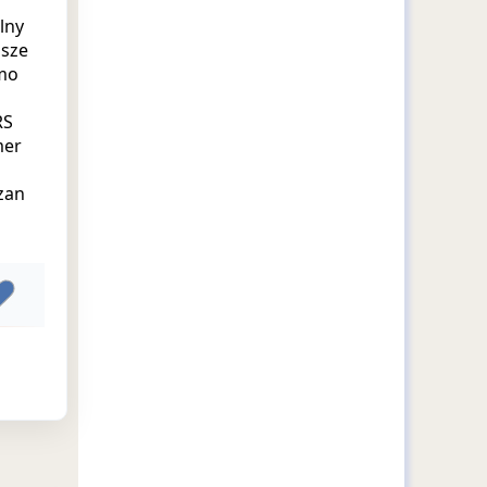
lny
lsze
umo
RS
mer
zan