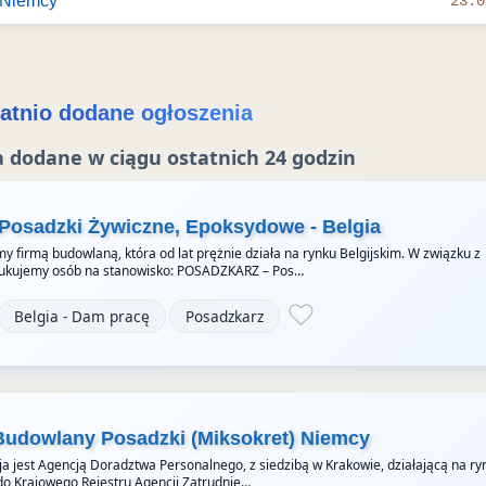
 Niemcy
23.0
atnio dodane ogłoszenia
 dodane w ciągu ostatnich 24 godzin
 Posadzki Żywiczne, Epoksydowe - Belgia
y firmą budowlaną, która od lat prężnie działa na rynku Belgijskim. W związku z
ukujemy osób na stanowisko: POSADZKARZ – Pos…
Belgia - Dam pracę
Posadzkarz
Budowlany Posadzki (Miksokret) Niemcy
a jest Agencją Doradztwa Personalnego, z siedzibą w Krakowie, działającą na ry
do Krajowego Rejestru Agencji Zatrudnie…