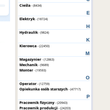
Cieśla
- (8434)
E
Elektryk
- (18724)
H
Hydraulik
- (9824)
K
Kierowca
- (22450)
M
Magazynier
- (12863)
Mechanik
- (9689)
Monter
- (19593)
O
Operator
- (12759)
Opiekunka osób starszych
- (47717)
P
Pracownik fizyczny
- (20943)
Pracownik produkcji
- (24203)