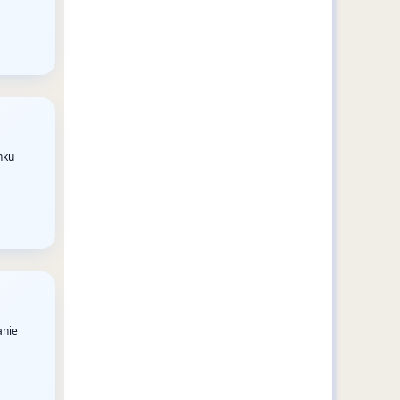
nku
anie