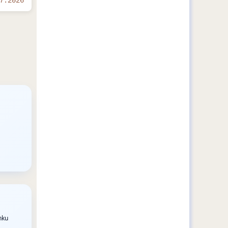
7.2026
nku