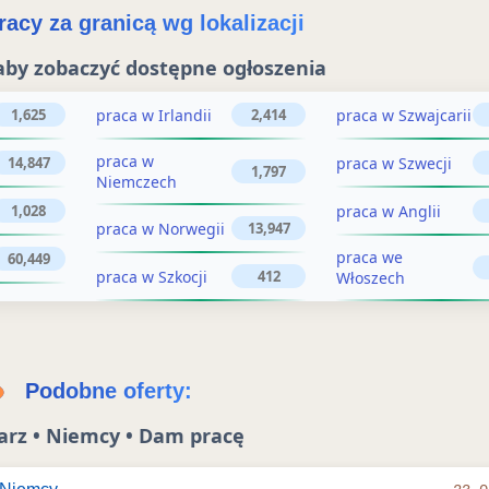
j
ż
acy za granicą wg lokalizacji
o
o
aby zobaczyć dostępne ogłoszenia
g
g
ł
praca w Irlandii
praca w Szwajcarii
1,625
2,414
ł
o
praca w
praca w Szwecji
14,847
o
1,797
Niemczech
s
s
praca w Anglii
1,028
z
praca w Norwegii
13,947
z
e
praca we
60,449
praca w Szkocji
412
Włoszech
n
e
i
n
e
i
Podobne oferty:
e
arz • Niemcy • Dam pracę