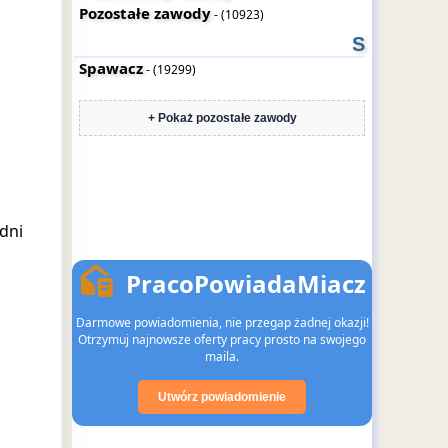
Pozostałe zawody
- (10923)
S
Spawacz
- (19299)
+ Pokaż pozostałe zawody
dni
PracoPowiadaMiacz
Darmowe powiadomienia, nie przegap żadnej okazji!
Otrzymuj najnowsze oferty pracy prosto na swojego
maila.
Utwórz powiadomienie