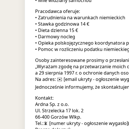
• Mile widziany samochód
Pracodawca oferuje:
• Zatrudnienia na warunkach niemieckich
• Stawka godzinowa 14 €
• Dieta dzienna 15 €
• Darmowy nocleg
• Opieka polskojęzycznego koordynatora pr
• Pomoc w rozliczeniu podatku niemieckieg
Osoby zainteresowane prosimy o przesłanie
„Wyrażam zgodę na przetwarzanie moich da
a 29 sierpnia 1997 r. o ochronie danych osob
Na adres: ✉️ [email ukryty - ogłoszenie wyg
Jednocześnie informujemy, że skontaktuje
Kontakt:
Ardna Sp. z o.o.
Ul. Strzelecka 17 lok. 2
66-400 Gorzów Wlkp.
Tel.:📵 [numer ukryty - ogłoszenie wygasło]