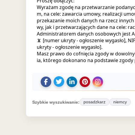
Proszę dołączyć:
Wyrażam zgodę na przetwarzanie podanyc
m, na cele: zawarcia umowy, realizacji um
przekazanie moich danych na rzecz innych 
wy, jak i przetwarzających dane na cele: 
Administratorem danych osobowych jest ARD
📵 [numer ukryty - ogłoszenie wygasło], N
ukryty - ogłoszenie wygasło].
Masz prawo do cofnięcia zgody w dowoln
ia, którego dokonano na podstawie zgody p
U
U
D
Z
U
d
d
o
a
d
o
o
d
p
o
Szybkie wyszukiwanie:
posadzkarz
niemcy
s
s
a
i
s
t
t
j
s
t
ę
ę
o
z
ę
p
p
g
o
p