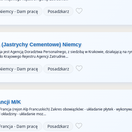
Niemcy - Dam pracę
Posadzkarz
a (Jastrychy Cementowe) Niemcy
a jest Agencją Doradztwa Personalnego, z siedzibą w Krakowie, działającą na ry
do Krajowego Rejestru Agencji Zatrudnie…
Niemcy - Dam pracę
Posadzkarz
ancji M/K
 Francja (rejon Alp Francuskich) Zakres obowiązków: - układanie płytek - wykonyw
okładziny - układanie moz…
Francja - Dam pracę
Posadzkarz