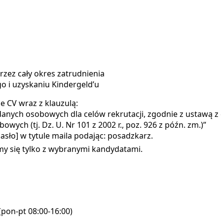
zez cały okres zatrudnienia
o i uzyskaniu Kindergeld’u
 CV wraz z klauzulą:
nych osobowych dla celów rekrutacji, zgodnie z ustawą z 
owych (tj. Dz. U. Nr 101 z 2002 r., poz. 926 z późn. zm.)”
asło] w tytule maila podając: posadzkarz.
my się tylko z wybranymi kandydatami.
(pon-pt 08:00-16:00)