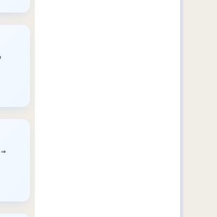
o
. ⇒