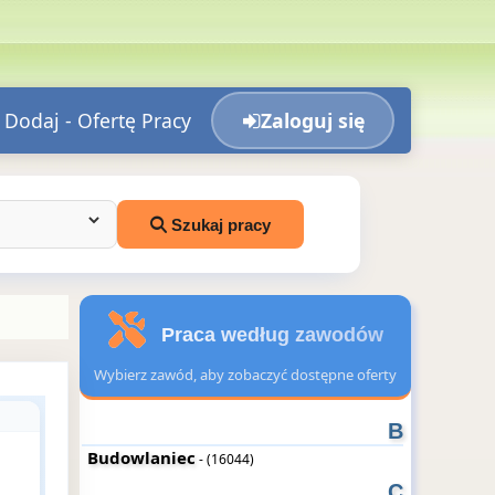
Dodaj - Ofertę Pracy
Zaloguj się
Szukaj pracy
Praca według zawodów
Wybierz zawód, aby zobaczyć dostępne oferty
B
Budowlaniec
- (16044)
C