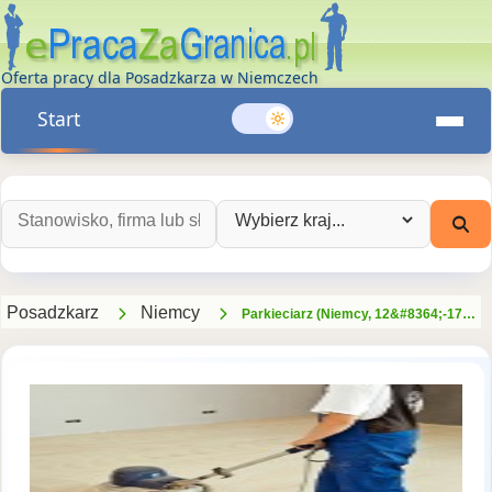
Oferta pracy dla Posadzkarza w Niemczech
Start
Szukaj ofert pracy:
Wybierz kraj:
Posadzkarz
Niemcy
Parkieciarz (Niemcy, 12&#8364;-17&#8364;brutto/godz.+diety 12/24&#8364;)