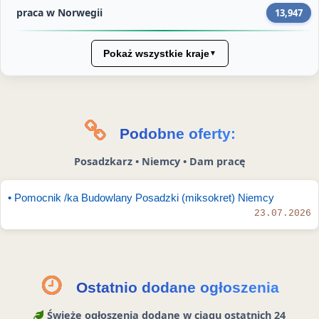
e
praca w Norwegii
13,947
n
y
k
i
w
a
n
e
n
I
T
a
d
t
n
Pokaż wszystkie kraje
▼
w
F
I
e
s
i
a
n
r
t
t
c
e
a
t
e
s
g
Podobne oferty:
e
b
t
r
Posadzkarz • Niemcy • Dam pracę
r
o
a
z
o
m
• Pomocnik /ka Budowlany Posadzki (miksokret) Niemcy
e
k
S
23.07.2026
u
t
o
r
i
Ostatnio dodane ogłoszenia
e
Świeże ogłoszenia dodane w ciągu ostatnich 24