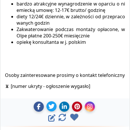
bardzo atrakcyjne wynagrodzenie w oparciu o ni
emiecką umowę: 12-17€ brutto/ godzinę
diety 12/24€ dziennie, w zależności od przepraco
wanych godzin
Zakwaterowanie podczas montaży opłacone, w
Olpe płatne 200-250€ miesięcznie
opiekę konsultanta w j. polskim
Osoby zainteresowane prosimy o kontakt telefoniczny
📵 [numer ukryty - ogłoszenie wygasło]
U
U
D
Z
U
E
O
d
d
o
a
d
d
o
o
d
p
o
d