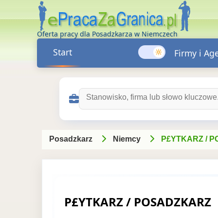
Oferta pracy dla Posadzkarza w Niemczech
Start
Firmy i Ag
Szukaj ofert pracy:
Posadzkarz
Niemcy
P£YTKARZ / 
P£YTKARZ / POSADZKARZ