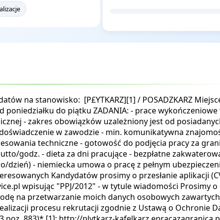
lizacje
datów na stanowisko: [P£YTKARZ][1] / POSADZKARZ Miejsc
: od poniedziałku do piątku ZADANIA: - prace wykończeniowe
icznej - zakres obowiązków uzależniony jest od posiadanyc
doświadczenie w zawodzie - min. komunikatywna znajomość
resowania techniczne - gotowość do podjęcia pracy za gran
utto/godz. - dieta za dni pracujące - bezpłatne zakwaterow
uro/dzień) - niemiecka umowa o pracę z pełnym ubezpiecze
eresowanych Kandydatów prosimy o przesłanie aplikacji (C
ice.pl wpisując "PPJ/2012" - w tytule wiadomości Prosimy o
 zgodę na przetwarzanie moich danych osobowych zawartyc
ealizacji procesu rekrutacji zgodnie z Ustawą o Ochronie D
 poz. 883)* [1]: http://plytkarz-kafelkarz.epracazagranica.p