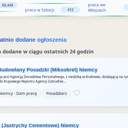
z
e
praca we
60,449
praca w Szkocji
412
Włoszech
n
e
i
n
e
i
atnio dodane ogłoszenia
e
 dodane w ciągu ostatnich 24 godzin
Budowlany Posadzki (Miksokret) Niemcy
a jest Agencją Doradztwa Personalnego, z siedzibą w Krakowie, działającą na ry
do Krajowego Rejestru Agencji Zatrudnie…
Niemcy - Dam pracę
Posadzkarz
a (Jastrychy Cementowe) Niemcy