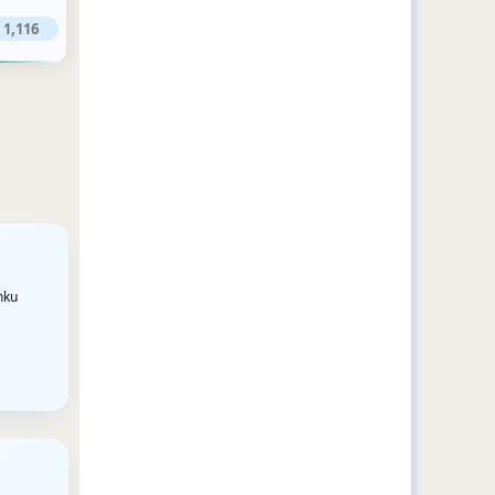
1,116
nku