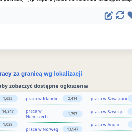
E
O
d
d
ś
y
w
t
i
u
e
j
ż
acy za granicą wg lokalizacji
o
o
aby zobaczyć dostępne ogłoszenia
g
g
ł
praca w Irlandii
praca w Szwajcarii
1,625
2,414
ł
o
praca w
praca w Szwecji
14,847
o
1,797
Niemczech
s
s
praca w Anglii
1,028
z
praca w Norwegii
13,947