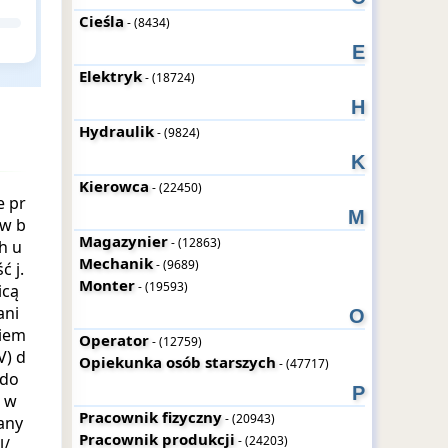
Cieśla
- (8434)
E
Elektryk
- (18724)
H
Hydraulik
- (9824)
K
Kierowca
- (22450)
e pr
M
 w b
Magazynier
- (12863)
h u
Mechanik
- (9689)
 j.
Monter
- (19593)
icą
ani
O
niem
Operator
- (12759)
V) d
Opiekunka osób starszych
- (47717)
 do
P
h w
Pracownik fizyczny
- (20943)
any
Pracownik produkcji
- (24203)
l/