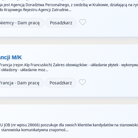
a jest Agencją Doradztwa Personalnego, z siedzibą w Krakowie, działającą na ry
do Krajowego Rejestru Agencji Zatrudnie…
Niemcy - Dam pracę
Posadzkarz
ancji M/K
 Francja (rejon Alp Francuskich) Zakres obowiązków: - układanie płytek - wykonyw
okładziny - układanie moz…
Francja - Dam pracę
Posadzkarz
JU JOB (nr wpisu 28666) poszukuje dla swoich klientów kandydatów na stanowisk
 stanowiska komunikatywna znajomoś…