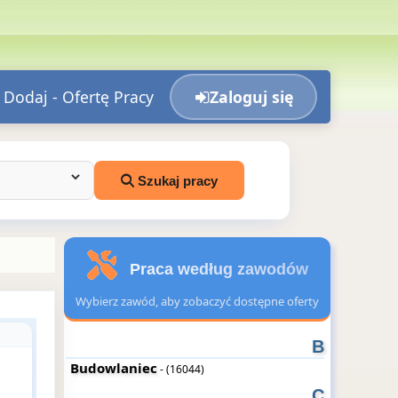
Dodaj - Ofertę Pracy
Zaloguj się
Szukaj pracy
Praca według zawodów
Wybierz zawód, aby zobaczyć dostępne oferty
B
Budowlaniec
- (16044)
C