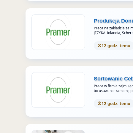
Produkcja Doni
Praca na zakładzie zajm
JĘZYKAHolandia, Scher
12 godz. temu
Sortowanie Cebu
Praca w firmie zajmując
to: usuwanie kamieni, po
12 godz. temu