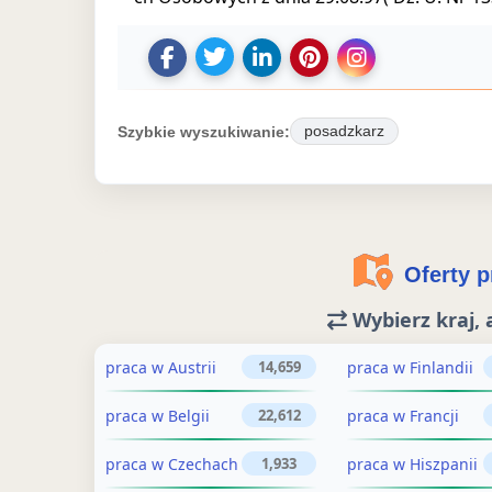
U
U
D
Z
U
d
d
o
a
d
o
o
d
p
o
Szybkie wyszukiwanie:
posadzkarz
s
s
a
i
s
t
t
j
s
t
ę
ę
o
z
ę
p
p
g
o
p
Oferty pr
n
n
ł
f
n
i
i
o
e
i
Wybierz kraj, 
j
j
s
r
j
o
o
z
t
o
praca w Austrii
praca w Finlandii
14,659
g
f
e
ę
g
praca w Belgii
praca w Francji
22,612
ł
e
n
p
ł
o
r
i
r
o
praca w Czechach
praca w Hiszpanii
1,933
s
t
e
a
s