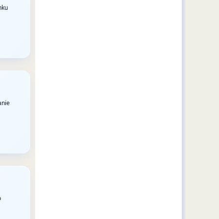
nku
anie
o