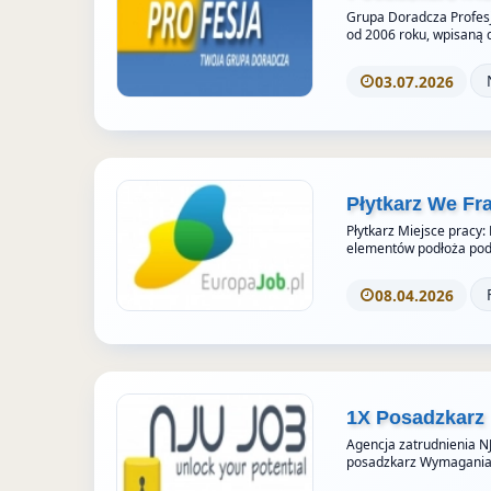
u
t
Grupa Doradcza Profesj
o
od 2006 roku, wpisaną 
r
03.07.2026
i
e
s
Płytkarz We Fr
Płytkarz Miejsce pracy:
elementów podłoża pod 
08.04.2026
1X Posadzkarz
Agencja zatrudnienia N
posadzkarz Wymagania