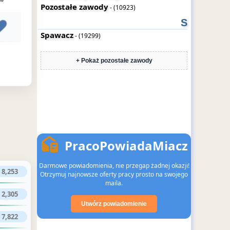
Pozostałe zawody
- (10923)
S
Spawacz
- (19299)
+ Pokaż pozostałe zawody
PracoPowiadaMiacz
Darmowe powiadomienia, nie przegap żadnej okazji!
8,253
Otrzymuj najnowsze oferty pracy prosto na swojego
maila.
2,305
Utwórz powiadomienie
7,822