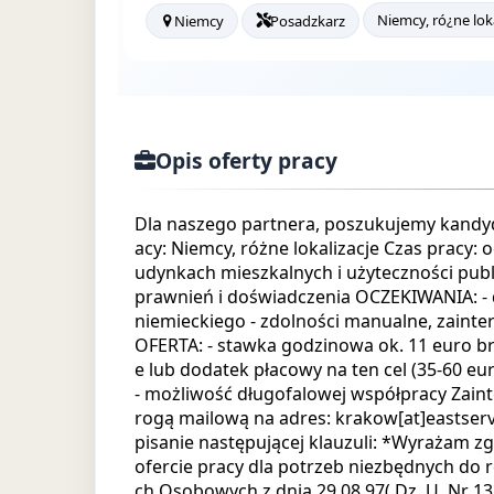
Niemcy, ró¿ne loka
Niemcy
Posadzkarz
Opis oferty pracy
Dla naszego partnera, poszukujemy kandy
acy: Niemcy, różne lokalizacje Czas pracy
udynkach mieszkalnych i użyteczności publ
prawnień i doświadczenia OCZEKIWANIA: - 
niemieckiego - zdolności manualne, zainte
OFERTA: - stawka godzinowa ok. 11 euro br
e lub dodatek płacowy na ten cel (35-60 e
- możliwość długofalowej współpracy Zaint
rogą mailową na adres: krakow[at]eastserv
pisanie następującej klauzuli: *Wyrażam
ofercie pracy dla potrzeb niezbędnych do r
ch Osobowych z dnia 29.08.97( Dz. U. Nr 133