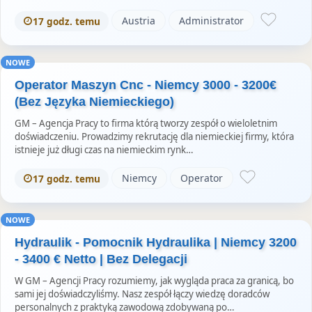
Austria
Administrator
17 godz. temu
NOWE
Operator Maszyn Cnc - Niemcy 3000 - 3200€
(Bez Języka Niemieckiego)
GM – Agencja Pracy to firma którą tworzy zespół o wieloletnim
doświadczeniu. Prowadzimy rekrutację dla niemieckiej firmy, która
istnieje już długi czas na niemieckim rynk…
Niemcy
Operator
17 godz. temu
NOWE
Hydraulik - Pomocnik Hydraulika | Niemcy 3200
- 3400 € Netto | Bez Delegacji
W GM – Agencji Pracy rozumiemy, jak wygląda praca za granicą, bo
sami jej doświadczyliśmy. Nasz zespół łączy wiedzę doradców
personalnych z praktyką zawodową zdobywaną po…