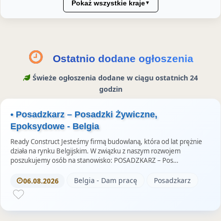
T
a
d
t
n
Pokaż wszystkie kraje
▼
w
F
I
e
s
i
a
n
r
t
t
c
e
a
t
e
s
g
Ostatnio dodane ogłoszenia
e
b
t
r
Świeże ogłoszenia dodane w ciągu ostatnich 24
r
o
a
godzin
z
o
m
e
k
S
• Posadzkarz – Posadzki Żywiczne,
u
t
Epoksydowe - Belgia
o
Ready Construct Jesteśmy firmą budowlaną, która od lat prężnie
r
działa na rynku Belgijskim. W związku z naszym rozwojem
poszukujemy osób na stanowisko: POSADZKARZ – Pos…
i
e
Belgia - Dam pracę
Posadzkarz
06.08.2026
s