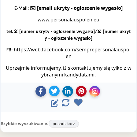
✉️ [email ukryty - ogłoszenie wygasło]
E-Mail:
www.personalauspolen.eu
tel.📵 [numer ukryty - ogłoszenie wygasło]/📵 [numer ukryt
y - ogłoszenie wygasło]
https://web.facebook.com/semprepersonalauspol
FB:
en
Uprzejmie informujemy, iż skontaktujemy się tylko z w
ybranymi kandydatami.
U
U
D
Z
U
E
O
d
d
o
a
d
d
o
o
d
p
o
d
s
s
a
i
s
ś
y
Szybkie wyszukiwanie:
posadzkarz
t
t
j
s
t
w
t
ę
ę
o
z
ę