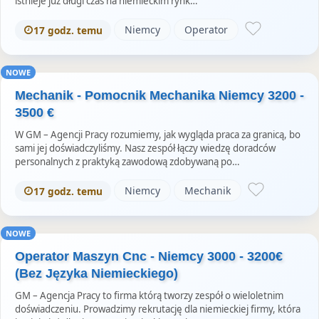
istnieje już długi czas na niemieckim rynk…
Niemcy
Operator
17 godz. temu
NOWE
Mechanik - Pomocnik Mechanika Niemcy 3200 -
3500 €
W GM – Agencji Pracy rozumiemy, jak wygląda praca za granicą, bo
sami jej doświadczyliśmy. Nasz zespół łączy wiedzę doradców
personalnych z praktyką zawodową zdobywaną po…
Niemcy
Mechanik
17 godz. temu
NOWE
Operator Maszyn Cnc - Niemcy 3000 - 3200€
(Bez Języka Niemieckiego)
GM – Agencja Pracy to firma którą tworzy zespół o wieloletnim
doświadczeniu. Prowadzimy rekrutację dla niemieckiej firmy, która