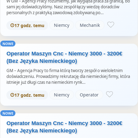
W GM – Agencji Pracy rozumiemy, jak wygląda praca za granicą, bo
sami jej doświadczyliśmy. Nasz zespół łączy wiedzę doradców
personalnych z praktyką zawodową zdobywaną po…
Niemcy
Mechanik
17 godz. temu
NOWE
Operator Maszyn Cnc - Niemcy 3000 - 3200€
(Bez Języka Niemieckiego)
GM – Agencja Pracy to firma którą tworzy zespół o wieloletnim
doświadczeniu. Prowadzimy rekrutację dla niemieckiej firmy, która
istnieje już długi czas na niemieckim rynk…
Niemcy
Operator
17 godz. temu
NOWE
Operator Maszyn Cnc - Niemcy 3000 - 3200€
(Bez Języka Niemieckiego)