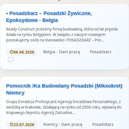
z
o
m
e
k
S
• Posadzkarz – Posadzki Żywiczne,
u
t
Epoksydowe - Belgia
o
Ready Construct Jesteśmy firmą budowlaną, która od lat prężnie
r
działa na rynku Belgijskim. W związku z naszym rozwojem
poszukujemy osób na stanowisko: POSADZKARZ – Pos…
i
e
Belgia - Dam pracę
Posadzkarz
06.08.2026
s
Pomocnik /Ka Budowlany Posadzki (Miksokret)
Niemcy
Grupa Doradcza Profesja jest Agencją Doradztwa Personalnego, z
siedzibą w Krakowie, działającą na rynku od 2006 roku, wpisaną do
Krajowego Rejestru Agencji Zatrudnie…
Niemcy - Dam pracę
Posadzkarz
23.07.2026