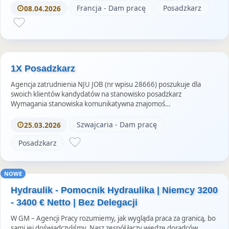
Francja - Dam pracę
Posadzkarz
08.04.2026
1X Posadzkarz
Agencja zatrudnienia NJU JOB (nr wpisu 28666) poszukuje dla
swoich klientów kandydatów na stanowisko posadzkarz
Wymagania stanowiska komunikatywna znajomoś…
Szwajcaria - Dam pracę
25.03.2026
Posadzkarz
NOWE
Hydraulik - Pomocnik Hydraulika | Niemcy 3200
- 3400 € Netto | Bez Delegacji
W GM – Agencji Pracy rozumiemy, jak wygląda praca za granicą, bo
sami jej doświadczyliśmy. Nasz zespół łączy wiedzę doradców