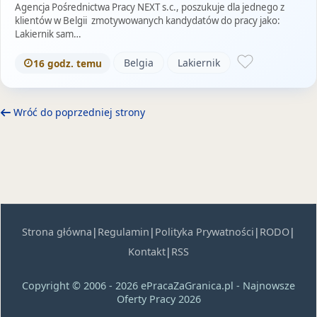
Agencja Pośrednictwa Pracy NEXT s.c., poszukuje dla jednego z
klientów w Belgii zmotywowanych kandydatów do pracy jako:
Lakiernik sam…
Belgia
Lakiernik
16 godz. temu
Wróć do poprzedniej strony
Strona główna
|
Regulamin
|
Polityka Prywatności
|
RODO
|
Kontakt
|
RSS
Copyright © 2006 - 2026 ePracaZaGranica.pl - Najnowsze
Oferty Pracy 2026