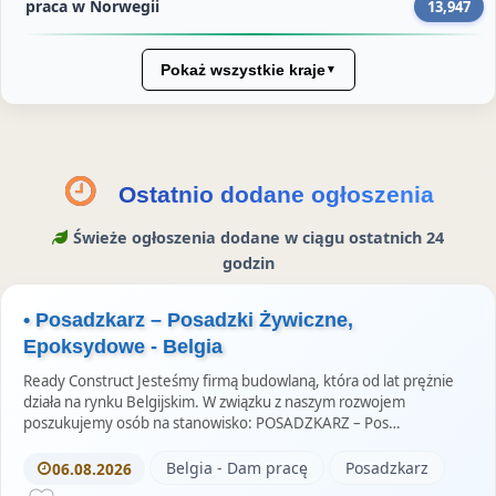
n
praca w Norwegii
13,947
i
a
i
a
i
e
i
e
c
n
P
e
e
Pokaż wszystkie kraje
▼
n
y
k
i
w
a
n
e
n
I
T
a
d
t
n
w
F
I
e
s
Ostatnio dodane ogłoszenia
i
a
n
r
t
t
c
e
a
Świeże ogłoszenia dodane w ciągu ostatnich 24
t
e
s
g
godzin
e
b
t
r
r
• Posadzkarz – Posadzki Żywiczne,
o
a
Epoksydowe - Belgia
z
o
m
e
k
S
Ready Construct Jesteśmy firmą budowlaną, która od lat prężnie
działa na rynku Belgijskim. W związku z naszym rozwojem
u
t
poszukujemy osób na stanowisko: POSADZKARZ – Pos…
o
Belgia - Dam pracę
Posadzkarz
06.08.2026
r