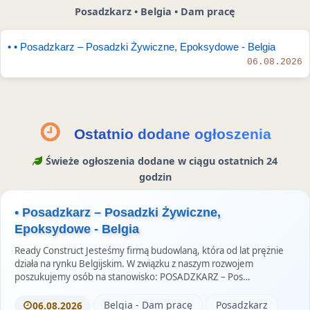
e
b
t
r
Posadzkarz • Belgia • Dam pracę
r
o
a
z
o
m
• • Posadzkarz – Posadzki Żywiczne, Epoksydowe - Belgia
e
k
S
06.08.2026
u
t
o
r
i
Ostatnio dodane ogłoszenia
e
Świeże ogłoszenia dodane w ciągu ostatnich 24
s
godzin
• Posadzkarz – Posadzki Żywiczne,
Epoksydowe - Belgia
Ready Construct Jesteśmy firmą budowlaną, która od lat prężnie
działa na rynku Belgijskim. W związku z naszym rozwojem
poszukujemy osób na stanowisko: POSADZKARZ – Pos…
Belgia - Dam pracę
Posadzkarz
06.08.2026