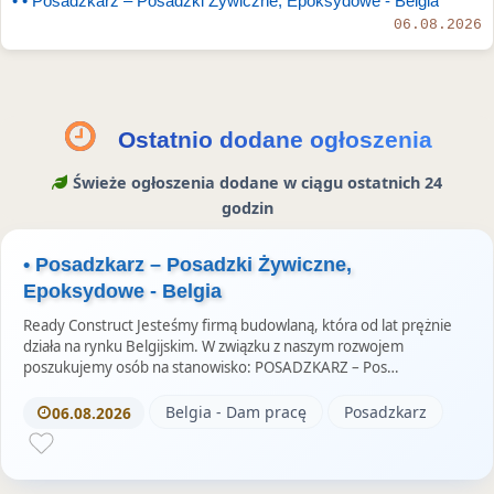
• • Posadzkarz – Posadzki Żywiczne, Epoksydowe - Belgia
e
k
S
06.08.2026
u
t
o
r
i
Ostatnio dodane ogłoszenia
e
Świeże ogłoszenia dodane w ciągu ostatnich 24
s
godzin
• Posadzkarz – Posadzki Żywiczne,
Epoksydowe - Belgia
Ready Construct Jesteśmy firmą budowlaną, która od lat prężnie
działa na rynku Belgijskim. W związku z naszym rozwojem
poszukujemy osób na stanowisko: POSADZKARZ – Pos…
Belgia - Dam pracę
Posadzkarz
06.08.2026