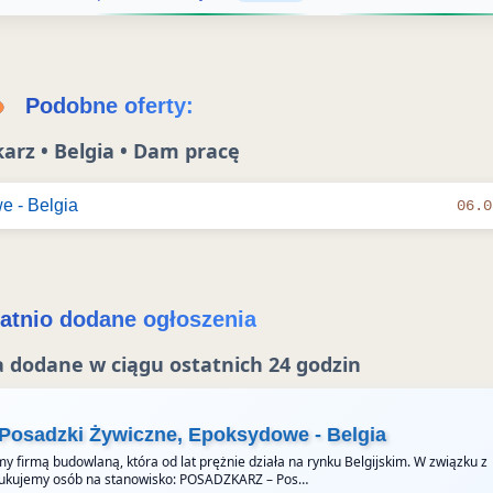
n
e
i
n
e
i
Podobne oferty:
e
arz • Belgia • Dam pracę
e - Belgia
06.0
atnio dodane ogłoszenia
 dodane w ciągu ostatnich 24 godzin
 Posadzki Żywiczne, Epoksydowe - Belgia
y firmą budowlaną, która od lat prężnie działa na rynku Belgijskim. W związku z
ukujemy osób na stanowisko: POSADZKARZ – Pos…