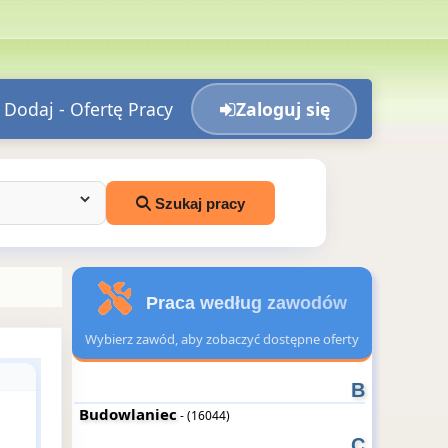
Dodaj - Ofertę Pracy
Zaloguj się
Szukaj pracy
Praca według zawodów
Wybierz zawód, aby zobaczyć dostępne oferty
B
Budowlaniec
- (16044)
C