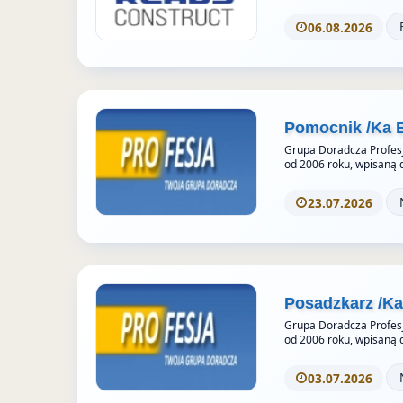
r
06.08.2026
i
e
s
Pomocnik /Ka 
Grupa Doradcza Profesj
od 2006 roku, wpisaną 
23.07.2026
Posadzkarz /K
Grupa Doradcza Profesj
od 2006 roku, wpisaną 
03.07.2026