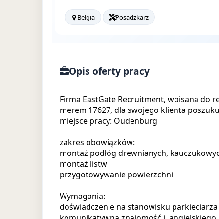
Belgia
Posadzkarz
Opis oferty pracy
Firma EastGate Recruitment, wpisana do 
merem 17627, dla swojego klienta poszukuj
miejsce pracy: Oudenburg
zakres obowiązków:
montaż podłóg drewnianych, kauczukowyc
montaż listw
przygotowywanie powierzchni
Wymagania:
doświadczenie na stanowisku parkieciarza
komunikatywna znajomość j. angielskiego