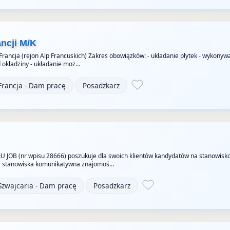
ancji M/K
 Francja (rejon Alp Francuskich) Zakres obowiązków: - układanie płytek - wykonyw
okładziny - układanie moz…
Francja - Dam pracę
Posadzkarz
JU JOB (nr wpisu 28666) poszukuje dla swoich klientów kandydatów na stanowisk
 stanowiska komunikatywna znajomoś…
Szwajcaria - Dam pracę
Posadzkarz