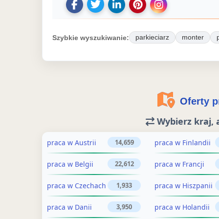
U
U
D
Z
U
d
d
o
a
d
o
o
d
p
o
Szybkie wyszukiwanie:
parkieciarz
monter
s
s
a
i
s
t
t
j
s
t
ę
ę
o
z
ę
p
p
g
o
p
Oferty pr
n
n
ł
f
n
i
i
o
e
i
Wybierz kraj, 
j
j
s
r
j
o
o
z
t
o
praca w Austrii
praca w Finlandii
14,659
g
f
e
ę
g
praca w Belgii
praca w Francji
22,612
ł
e
n
p
ł
o
r
i
r
o
praca w Czechach
praca w Hiszpanii
1,933
s
t
e
a
s
z
ę
n
c
z
praca w Danii
praca w Holandii
3,950