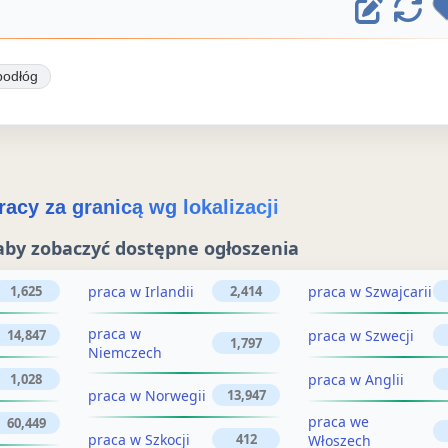
E
O
d
d
ś
y
podłóg
w
t
i
u
e
j
ż
acy za granicą wg lokalizacji
o
o
aby zobaczyć dostępne ogłoszenia
g
g
ł
praca w Irlandii
praca w Szwajcarii
1,625
2,414
ł
o
praca w
praca w Szwecji
14,847
o
1,797
Niemczech
s
s
praca w Anglii
1,028
z
praca w Norwegii
13,947
z
e
praca we
60,449
praca w Szkocji
412
Włoszech