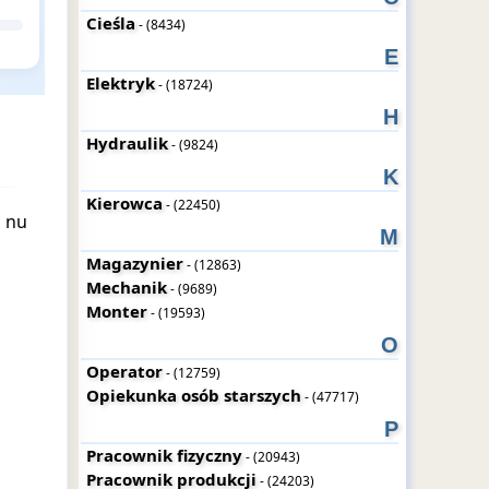
Cieśla
- (8434)
E
Elektryk
- (18724)
H
Hydraulik
- (9824)
K
Kierowca
- (22450)
d nu
M
Magazynier
- (12863)
Mechanik
- (9689)
Monter
- (19593)
O
Operator
- (12759)
Opiekunka osób starszych
- (47717)
P
Pracownik fizyczny
- (20943)
Pracownik produkcji
- (24203)