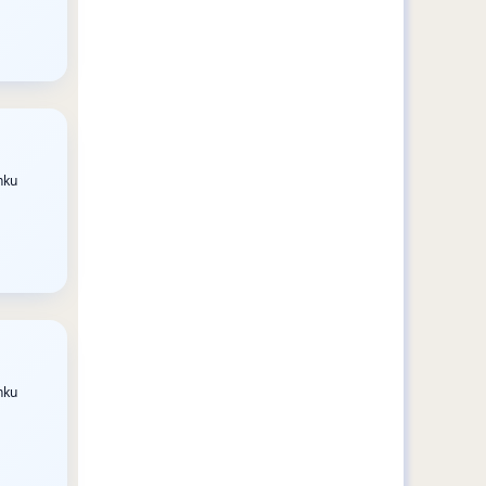
nku
nku