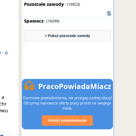
Pozostałe zawody
- (10923)
S
Spawacz
- (19299)
+ Pokaż pozostałe zawody
 - o
PracoPowiadaMiacz
 a
Darmowe powiadomienia, nie przegap żadnej okazji!
chr
Otrzymuj najnowsze oferty pracy prosto na swojego
maila.
ływu
Utwórz powiadomienie