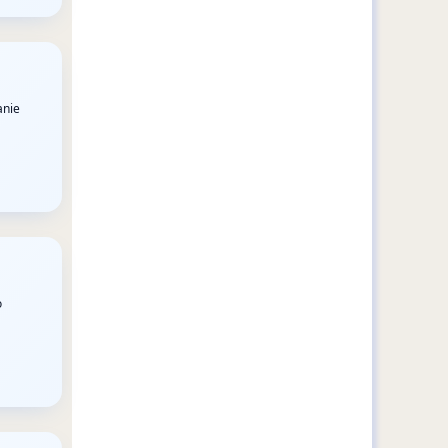
anie
o