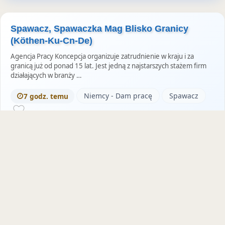
Spawacz, Spawaczka Mag Blisko Granicy
(Köthen-Ku-Cn-De)
Agencja Pracy Koncepcja organizuje zatrudnienie w kraju i za
granicą już od ponad 15 lat. Jest jedną z najstarszych stażem firm
działających w branży …
Niemcy - Dam pracę
Spawacz
7 godz. temu
Operator, Operatorka Maszyn (Wenzenbach-
Hg-Bh-De)
Agencja Pracy Koncepcja organizuje zatrudnienie w kraju i za
granicą już od ponad 15 lat. Jest jedną z najstarszych stażem firm
działających w branży …
Niemcy - Dam pracę
Operator
7 godz. temu