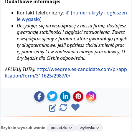
Dodatkowe informacje:
Kontakt telefoniczny:
📵 [numer ukryty - ogłoszen
ie wygasło]
Decydując się na współpracę z nasza firmą, dostajesz
gwarancję stabilności i ciągłości zatrudnienia. Zawsz
e współpracujemy z firmami, które gwarantują projek
ty długoterminowe. Jeśli będziesz chciał zmienić prac
ę, pomożemy Ci w znalezieniu innego pracodawcy, kt
óry będzie dla Ciebie odpowiedni.
APLIKUJ TUTAJ:
http://weegree.es-candidate.com/pl/app
lication/form/311625/2987/0/
U
U
D
Z
U
E
O
d
d
o
a
d
d
o
o
d
p
o
d
s
s
a
i
s
ś
y
Szybkie wyszukiwanie:
posadzkarz
wylewkarz
t
t
j
s
t