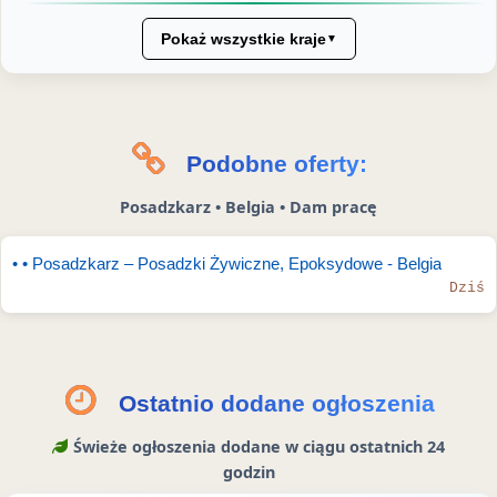
a
n
e
n
I
T
a
d
t
n
Pokaż wszystkie kraje
▼
w
F
I
e
s
i
a
n
r
t
t
c
e
a
t
e
s
g
Podobne oferty:
e
b
t
r
Posadzkarz • Belgia • Dam pracę
r
o
a
z
o
m
• • Posadzkarz – Posadzki Żywiczne, Epoksydowe - Belgia
e
k
S
Dziś
u
t
o
r
i
Ostatnio dodane ogłoszenia
e
Świeże ogłoszenia dodane w ciągu ostatnich 24
s
godzin