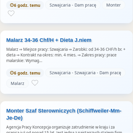
Szwajcaria - Dam pracę
Monter
6 godz. temu
Malarz 34-36 Chf/H + Dieta J.niem
Malarz ⇒ Miejsce pracy: Szwajcaria ⇒ Zarobki: od 34-36 CHF/h br. +
dieta ⇒ Kontrakt na okres: min. 4 mies. ⇒ Zakres pracy: prace
malarskie: Wymag…
Szwajcaria - Szwajcaria - Dam pracę
6 godz. temu
Malarz
Monter Szaf Sterowniczych (Schiffweiler-Mm-
Je-De)
Agencja Pracy Koncepcja organizuje zatrudnienie w kraju i za
granicą już od ponad 15 lat. Jest jedną z najstarszych stażem firm