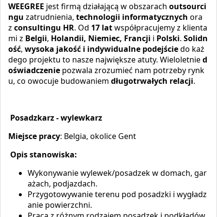
WEEGREE
jest firmą działającą w obszarach
outsourci
ngu
zatrudnienia,
technologii informatycznych
ora
z
consultingu HR
. Od
17 lat
współpracujemy z klienta
mi z
Belgii
,
Holandii, Niemiec, Francji
i
Polski
.
Solidn
ość
,
wysoka jakość i indywidualne
podejście
do każ
dego projektu to nasze największe atuty. Wieloletnie
d
oświadczenie
pozwala zrozumieć nam potrzeby rynk
u, co owocuje budowaniem
długotrwałych relacji
.
Posadzkarz - wylewkarz
Miejsce pracy
: Belgia, okolice Gent
Opis stanowiska:
Wykonywanie wylewek/posadzek w domach, gar
ażach, podjazdach.
Przygotowywanie terenu pod posadzki i wygładz
anie powierzchni.
Praca z różnym rodzajem posadzek i podkładów