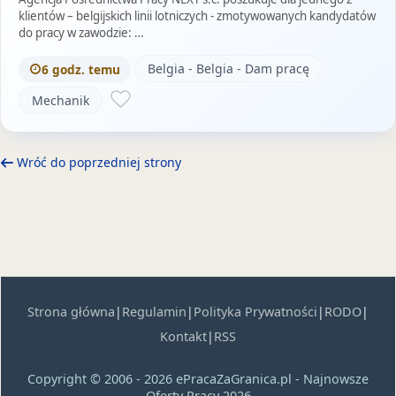
klientów – belgijskich linii lotniczych - zmotywowanych kandydatów
do pracy w zawodzie: …
Belgia - Belgia - Dam pracę
6 godz. temu
Mechanik
Wróć do poprzedniej strony
Strona główna
|
Regulamin
|
Polityka Prywatności
|
RODO
|
Kontakt
|
RSS
Copyright © 2006 - 2026 ePracaZaGranica.pl - Najnowsze
Oferty Pracy 2026