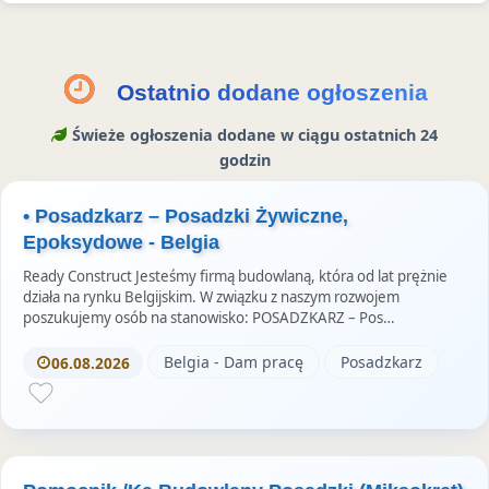
u
t
o
r
i
Ostatnio dodane ogłoszenia
e
Świeże ogłoszenia dodane w ciągu ostatnich 24
s
godzin
• Posadzkarz – Posadzki Żywiczne,
Epoksydowe - Belgia
Ready Construct Jesteśmy firmą budowlaną, która od lat prężnie
działa na rynku Belgijskim. W związku z naszym rozwojem
poszukujemy osób na stanowisko: POSADZKARZ – Pos…
Belgia - Dam pracę
Posadzkarz
06.08.2026