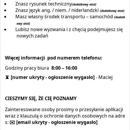
Znasz rysunek techniczny
(dodatkowy atut)
Znasz język ang. / niem. / niderlandzki
(dodatkowy atut)
Masz własny środek transportu – samochód
(dodatk
owy atut)
Lubisz nowe wyzwania i z chęcią podejmujesz się
nowych zadań
Więcej informacji pod numerem telefonu:
Godziny pracy biura
8:00 – 16:00
📵 [numer ukryty - ogłoszenie wygasło]
- Maciej
CIESZYMY SIĘ, ŻE CIĘ POZNAMY
Zainteresowane osoby prosimy o przesyłanie aplikacji
wraz z klauzulą o ochronie danych osobowych na adre
s:
✉️ [email ukryty - ogłoszenie wygasło]