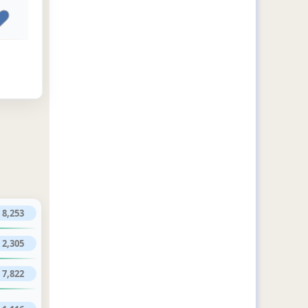
8,253
2,305
7,822