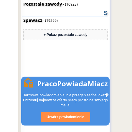
Pozostałe zawody
- (10923)
S
Spawacz
- (19299)
+ Pokaż pozostałe zawody
PracoPowiadaMiacz
Darmowe powiadomienia, nie przegap żadnej okazji!
Otrzymuj najnowsze oferty pracy prosto na swojego
maila.
Utwórz powiadomienie