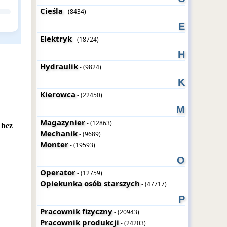
Cieśla
- (8434)
E
Elektryk
- (18724)
H
Hydraulik
- (9824)
K
Kierowca
- (22450)
M
Magazynier
- (12863)
 bez
Mechanik
- (9689)
Monter
- (19593)
O
Operator
- (12759)
Opiekunka osób starszych
- (47717)
P
Pracownik fizyczny
- (20943)
Pracownik produkcji
- (24203)