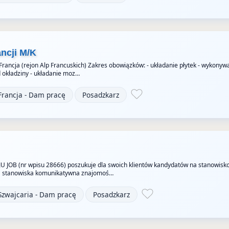
ancji M/K
 Francja (rejon Alp Francuskich) Zakres obowiązków: - układanie płytek - wykonyw
okładziny - układanie moz…
Francja - Dam pracę
Posadzkarz
JU JOB (nr wpisu 28666) poszukuje dla swoich klientów kandydatów na stanowisk
 stanowiska komunikatywna znajomoś…
Szwajcaria - Dam pracę
Posadzkarz