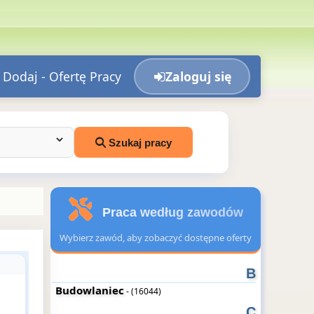
Dodaj - Ofertę Pracy
Zaloguj się
Szukaj pracy
Praca według zawodów
Wybierz zawód, aby zobaczyć dostępne oferty
B
Budowlaniec
- (16044)
C