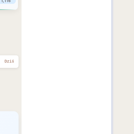
1,116
Dziś