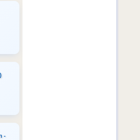
)
n -