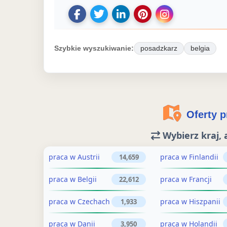
U
U
D
Z
U
d
d
o
a
d
o
o
d
p
o
Szybkie wyszukiwanie:
posadzkarz
belgia
s
s
a
i
s
t
t
j
s
t
ę
ę
o
z
ę
p
p
g
o
p
Oferty pr
n
n
ł
f
n
i
i
o
e
i
Wybierz kraj, 
j
j
s
r
j
o
o
z
t
o
praca w Austrii
praca w Finlandii
14,659
g
f
e
ę
g
praca w Belgii
praca w Francji
22,612
ł
e
n
p
ł
o
r
i
r
o
praca w Czechach
praca w Hiszpanii
1,933
s
t
e
a
s
z
ę
n
c
z
praca w Danii
praca w Holandii
3,950