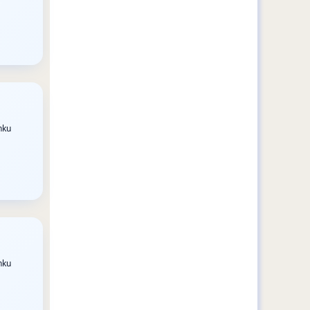
nku
nku