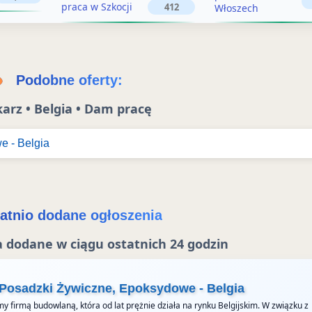
praca w Szkocji
412
Włoszech
n
e
i
n
e
i
Podobne oferty:
e
arz • Belgia • Dam pracę
e - Belgia
atnio dodane ogłoszenia
 dodane w ciągu ostatnich 24 godzin
 Posadzki Żywiczne, Epoksydowe - Belgia
y firmą budowlaną, która od lat prężnie działa na rynku Belgijskim. W związku z