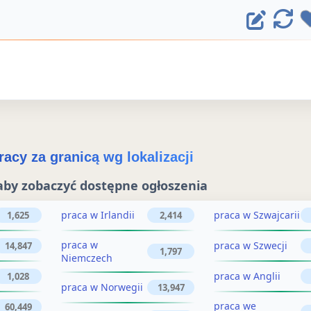
E
O
d
d
ś
y
w
t
i
u
e
j
ż
acy za granicą wg lokalizacji
o
o
aby zobaczyć dostępne ogłoszenia
g
g
ł
praca w Irlandii
praca w Szwajcarii
1,625
2,414
ł
o
praca w
praca w Szwecji
14,847
o
1,797
Niemczech
s
s
praca w Anglii
1,028
z
praca w Norwegii
13,947
z
e
praca we
60,449