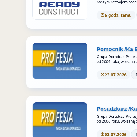
o
naszym rozwojem posz
r
6 godz. temu
i
e
s
Pomocnik /Ka 
Grupa Doradcza Profesj
od 2006 roku, wpisaną 
23.07.2026
Posadzkarz /K
Grupa Doradcza Profesj
od 2006 roku, wpisaną 
03.07.2026