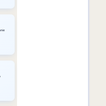
anie
o