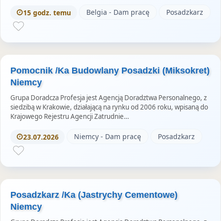
o
Belgia - Dam pracę
Posadzkarz
15 godz. temu
r
i
e
s
Pomocnik /Ka Budowlany Posadzki (Miksokret)
Niemcy
Grupa Doradcza Profesja jest Agencją Doradztwa Personalnego, z
siedzibą w Krakowie, działającą na rynku od 2006 roku, wpisaną do
Krajowego Rejestru Agencji Zatrudnie…
Niemcy - Dam pracę
Posadzkarz
23.07.2026
Posadzkarz /Ka (Jastrychy Cementowe)
Niemcy