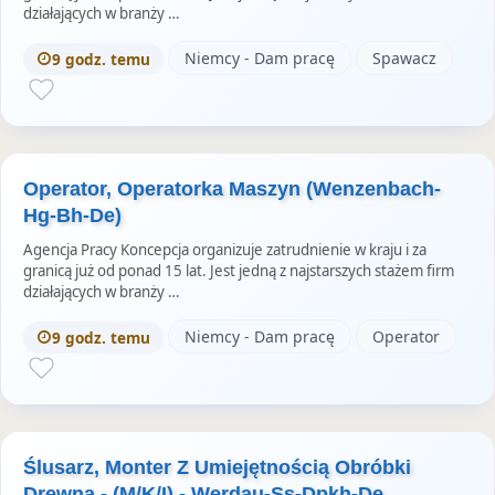
działających w branży …
Niemcy - Dam pracę
Spawacz
9 godz. temu
Operator, Operatorka Maszyn (Wenzenbach-
Hg-Bh-De)
Agencja Pracy Koncepcja organizuje zatrudnienie w kraju i za
granicą już od ponad 15 lat. Jest jedną z najstarszych stażem firm
działających w branży …
Niemcy - Dam pracę
Operator
9 godz. temu
Ślusarz, Monter Z Umiejętnością Obróbki
Drewna - (M/K/I) - Werdau-Ss-Dpkh-De