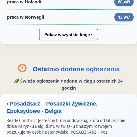
praca w Holandii
60,449
e
n
e
p
a
y
e
n
i
r
L
n
n
n
praca w Norwegii
13,947
i
a
i
a
i
e
i
e
c
n
P
e
e
Pokaż wszystkie kraje
▼
n
y
k
i
w
a
n
e
n
I
T
a
d
t
n
w
F
I
e
s
Ostatnio dodane ogłoszenia
i
a
n
r
t
t
c
e
a
Świeże ogłoszenia dodane w ciągu ostatnich 24
t
e
s
g
godzin
e
b
t
r
r
• Posadzkarz – Posadzki Żywiczne,
o
a
Epoksydowe - Belgia
z
o
m
e
k
S
Ready Construct Jesteśmy firmą budowlaną, która od lat prężnie
działa na rynku Belgijskim. W związku z naszym rozwojem
u
t
poszukujemy osób na stanowisko: POSADZKARZ – Pos…