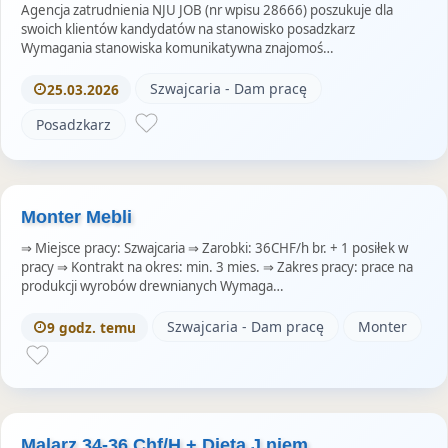
Agencja zatrudnienia NJU JOB (nr wpisu 28666) poszukuje dla
swoich klientów kandydatów na stanowisko posadzkarz
Wymagania stanowiska komunikatywna znajomoś…
Szwajcaria - Dam pracę
25.03.2026
Posadzkarz
Monter Mebli
⇒ Miejsce pracy: Szwajcaria ⇒ Zarobki: 36CHF/h br. + 1 posiłek w
pracy ⇒ Kontrakt na okres: min. 3 mies. ⇒ Zakres pracy: prace na
produkcji wyrobów drewnianych Wymaga…
Szwajcaria - Dam pracę
Monter
9 godz. temu
Malarz 34-36 Chf/H + Dieta J.niem