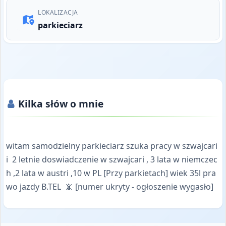
LOKALIZACJA
parkieciarz
Kilka słów o mnie
witam samodzielny parkieciarz szuka pracy w szwajcari
i 2 letnie doswiadczenie w szwajcari , 3 lata w niemczec
h ,2 lata w austri ,10 w PL [Przy parkietach] wiek 35l pra
wo jazdy B.TEL 📵 [numer ukryty - ogłoszenie wygasło]