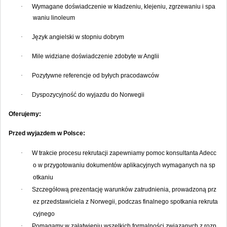
·
Wymagane doświadczenie w kładzeniu, klejeniu, zgrzewaniu i spa
waniu linoleum
·
Język angielski w stopniu dobrym
·
Mile widziane doświadczenie zdobyte w Anglii
·
Pozytywne referencje od byłych pracodawców
·
Dyspozycyjność do wyjazdu do Norwegii
Oferujemy:
Przed wyjazdem w Polsce:
·
W trakcie procesu rekrutacji zapewniamy pomoc konsultanta Adecc
o w przygotowaniu dokumentów aplikacyjnych wymaganych na sp
otkaniu
·
Szczegółową prezentację warunków zatrudnienia, prowadzoną prz
ez przedstawiciela z Norwegii, podczas finalnego spotkania rekruta
cyjnego
·
Pomagamy w załatwieniu wszelkich formalności związanych z rozp