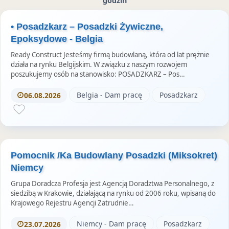
godzin
z
o
m
e
k
S
• Posadzkarz – Posadzki Żywiczne,
u
t
Epoksydowe - Belgia
o
Ready Construct Jesteśmy firmą budowlaną, która od lat prężnie
r
działa na rynku Belgijskim. W związku z naszym rozwojem
poszukujemy osób na stanowisko: POSADZKARZ – Pos…
i
e
Belgia - Dam pracę
Posadzkarz
06.08.2026
s
Pomocnik /Ka Budowlany Posadzki (Miksokret)
Niemcy
Grupa Doradcza Profesja jest Agencją Doradztwa Personalnego, z
siedzibą w Krakowie, działającą na rynku od 2006 roku, wpisaną do
Krajowego Rejestru Agencji Zatrudnie…
Niemcy - Dam pracę
Posadzkarz
23.07.2026