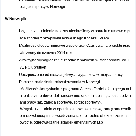
oczęciem pracy w Norwegii.
W Norwegii:
·
Legalne zatrudnienie na czas nieokreślony w oparciu o umowę o pr
ace zgodną z przepisami norweskiego Kodeksu Pracy
·
Możliwość długoterminowej współpracy. Czas trwania projektu prze
widywany do czerwca 2014 roku.
·
Atrakcyjne wynagrodzenie zgodne z norweskimi standardami: od 1
71 NOK brutto/h
·
Ubezpieczenie od nieszczęśliwych wypadków w miejscu pracy
·
Pomoc z znalezieniu
zakwaterowania w Norwegii
·
Możliwość skorzystania z programu Adecco Fordel oferującego m.i
n. pakiety rabatowe, dofinansowanie szkoleń lub zajęć poza godzin
ami pracy (np. zajęcia sportowe, sprzęt sportowy).
·
W wyniku zatrudnia w oparciu o norweską umowę pracy pracownik
om przysługują inne świadczenia jak np.: pełne ubezpieczenie zdr
owotne, odprowadzanie składek emerytalnych i.t.p