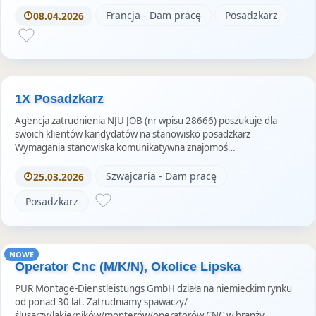
Francja - Dam pracę
Posadzkarz
08.04.2026
1X Posadzkarz
Agencja zatrudnienia NJU JOB (nr wpisu 28666) poszukuje dla
swoich klientów kandydatów na stanowisko posadzkarz
Wymagania stanowiska komunikatywna znajomoś…
Szwajcaria - Dam pracę
25.03.2026
Posadzkarz
NOWE
Operator Cnc (M/K/N), Okolice Lipska
PUR Montage-Dienstleistungs GmbH działa na niemieckim rynku
od ponad 30 lat. Zatrudniamy spawaczy/
ślusarzy/lakierników/monterów/operatorów CNC w branży