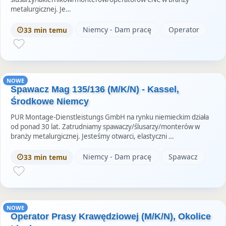
metalurgicznej. Je…
Niemcy - Dam pracę
Operator
33 min temu
NOWE
Spawacz Mag 135/136 (M/K/N) - Kassel,
Środkowe Niemcy
PUR Montage-Dienstleistungs GmbH na rynku niemieckim działa
od ponad 30 lat. Zatrudniamy spawaczy/ślusarzy/monterów w
branży metalurgicznej. Jesteśmy otwarci, elastyczni …
Niemcy - Dam pracę
Spawacz
33 min temu
NOWE
Operator Prasy Krawędziowej (M/K/N), Okolice