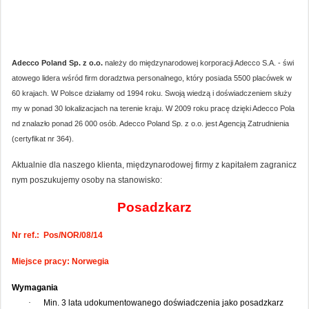
Adecco Poland Sp. z o.o.
należy do międzynarodowej korporacji Adecco S.A. - świ
atowego lidera wśród firm doradztwa personalnego, który posiada 5500 placówek w
60 krajach. W Polsce działamy od 1994 roku. Swoją wiedzą i doświadczeniem służy
my w ponad 30 lokalizacjach na terenie kraju. W 2009 roku pracę dzięki Adecco Pola
nd znalazło ponad 26 000 osób. Adecco Poland Sp. z o.o. jest Agencją Zatrudnienia
(certyfikat nr 364).
Aktualnie dla naszego klienta, międzynarodowej firmy z kapitałem zagranicz
nym poszukujemy osoby na stanowisko:
Posadzkarz
Nr ref.:
Pos/NOR/08/14
Miejsce pracy: Norwegia
Wymagania
·
Min. 3 lata udokumentowanego doświadczenia jako posadzkarz