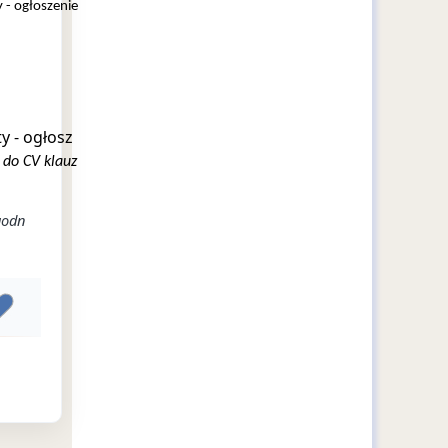
 - ogłoszenie
y - ogłosz
 do CV klauz
godn