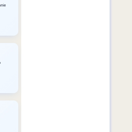
anie
o