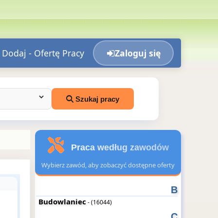
Dodaj - Ofertę Pracy
Zaloguj się
Szukaj pracy
Praca według zawodów
Wybierz zawód, aby zobaczyć dostępne oferty
B
Budowlaniec
- (16044)
C