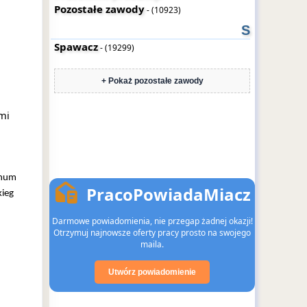
Pozostałe zawody
- (10923)
S
Spawacz
- (19299)
+ Pokaż pozostałe zawody
mi
 num
PracoPowiadaMiacz
kieg
Darmowe powiadomienia, nie przegap żadnej okazji!
Otrzymuj najnowsze oferty pracy prosto na swojego
maila.
Utwórz powiadomienie