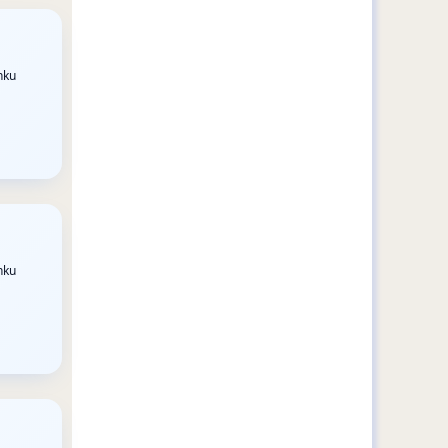
nku
nku