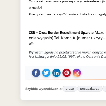
Osoby zainteresowane prosimy o wysłanie referencji 
wygasło]
Proszę się upewnić, czy CV zawiera dokładne szczegół
Mazurs
CBR – Cross Border Recruitment Sp.z o.o
enie wygasło]
Tel. Kom.: 📵 [numer ukryty -
uli:
Wyrażam zgodę na przetwarzanie moich danych oso
ie z Ustawą z dnia 29.08.1997 roku o Ochronie Dan
U
U
D
Z
U
d
d
o
a
d
o
o
d
p
o
Szybkie wyszukiwanie:
praca
posadzkarza
s
s
a
i
s
t
t
j
s
t