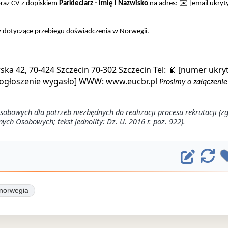
oraz CV z dopiskiem
Parkieciarz - Imię i Nazwisko
na adres:
✉️ [email ukryty
y dotyczące przebiegu doświadczenia w Norwegii.
ka 42, 70-424 Szczecin
70-302 Szczecin
Tel: 📵 [numer ukryt
 ogłoszenie wygasło]
WWW:
www.eucbr.pl
Prosimy o załączenie
bowych dla potrzeb niezbędnych do realizacji procesu rekrutacji (z
ych Osobowych; tekst jednolity: Dz. U. 2016 r. poz. 922).
E
O
d
d
ś
y
norwegia
w
t
i