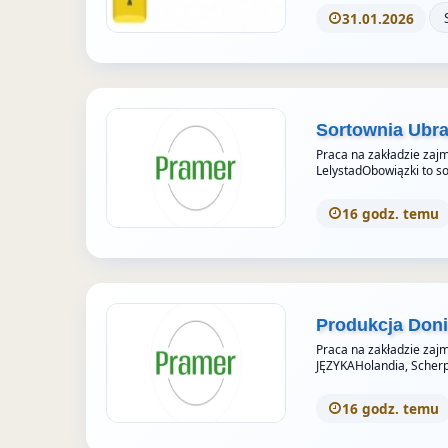
31.01.2026
Sortownia Ubra
Praca na zakładzie za
LelystadObowiązki to s
16 godz. temu
Produkcja Doni
Praca na zakładzie zajm
JĘZYKAHolandia, Scher
16 godz. temu