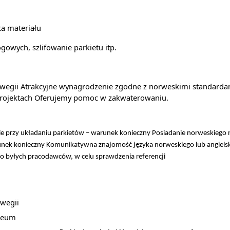
ka materiału
owych, szlifowanie parkietu itp.
wegii
Atrakcyjne wynagrodzenie zgodne z norweskimi standarda
 projektach Oferujemy pomoc w zakwaterowaniu.
e przy układaniu parkietów – warunek konieczny
Posiadanie norweskiego
nek konieczny
Komunikatywna znajomość języka norweskiego lub angiels
o byłych pracodawców, w celu sprawdzenia referencji
rwegii
oleum