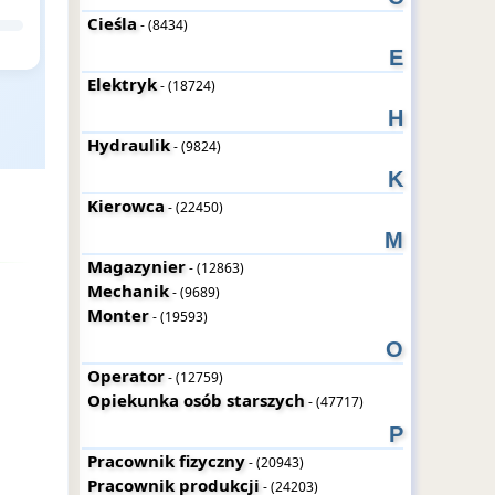
Cieśla
- (8434)
E
Elektryk
- (18724)
H
Hydraulik
- (9824)
K
Kierowca
- (22450)
M
Magazynier
- (12863)
Mechanik
- (9689)
Monter
- (19593)
O
Operator
- (12759)
Opiekunka osób starszych
- (47717)
P
Pracownik fizyczny
- (20943)
Pracownik produkcji
- (24203)