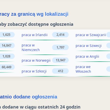
u
e
j
ż
acy za granicą wg lokalizacji
o
o
aby zobaczyć dostępne ogłoszenia
g
g
ł
praca w Irlandii
praca w Szwajcarii
1,625
2,414
ł
o
praca w
praca w Szwecji
14,847
o
1,797
Niemczech
s
s
praca w Anglii
1,028
z
praca w Norwegii
13,947
z
e
praca we
60,449
praca w Szkocji
412
Włoszech
n
e
i
n
e
i
atnio dodane ogłoszenia
e
 dodane w ciągu ostatnich 24 godzin