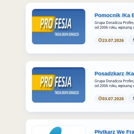
T
a
d
t
n
w
F
I
e
s
Pomocnik /Ka 
i
a
n
r
t
Grupa Doradcza Profesj
od 2006 roku, wpisaną 
t
c
e
a
t
e
s
g
23.07.2026
e
b
t
r
r
o
a
z
o
m
e
k
S
Posadzkarz /K
u
t
Grupa Doradcza Profesj
o
od 2006 roku, wpisaną 
r
03.07.2026
i
e
s
Płytkarz We Fr