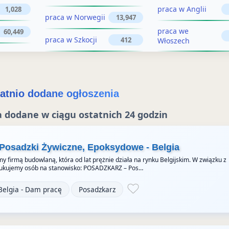
s
praca w Anglii
1,028
z
praca w Norwegii
13,947
z
e
praca we
60,449
praca w Szkocji
412
Włoszech
n
e
i
n
e
i
atnio dodane ogłoszenia
e
 dodane w ciągu ostatnich 24 godzin
 Posadzki Żywiczne, Epoksydowe - Belgia
y firmą budowlaną, która od lat prężnie działa na rynku Belgijskim. W związku z
ukujemy osób na stanowisko: POSADZKARZ – Pos…
Belgia - Dam pracę
Posadzkarz