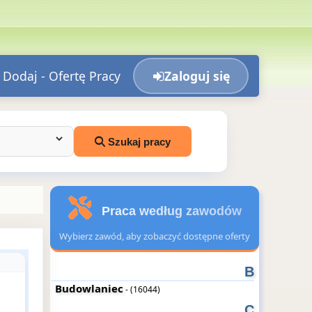
Dodaj - Ofertę Pracy
Zaloguj się
Szukaj pracy
Praca według zawodów
Wybierz zawód, aby zobaczyć dostępne oferty
B
Budowlaniec
- (16044)
C