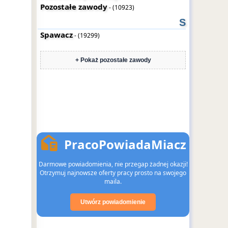
Pozostałe zawody
- (10923)
S
Spawacz
- (19299)
+ Pokaż pozostałe zawody
PracoPowiadaMiacz
Darmowe powiadomienia, nie przegap żadnej okazji!
Otrzymuj najnowsze oferty pracy prosto na swojego
maila.
Utwórz powiadomienie