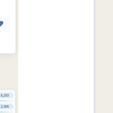
8,253
2,305