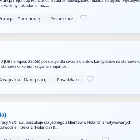
 Francja (rejon Alp Francuskich) Zakres obowiązków: - układanie płytek - wykonyw
okładziny - układanie moz…
Francja - Dam pracę
Posadzkarz
JU JOB (nr wpisu 28666) poszukuje dla swoich klientów kandydatów na stanowisk
 stanowiska komunikatywna znajomoś…
Szwajcaria - Dam pracę
Posadzkarz
ia)
racy NEXT s.c. poszukuje dla jednego z klientów w Holandii zmotywowanych
 zawodzie: Dekarz (Holandia) &…