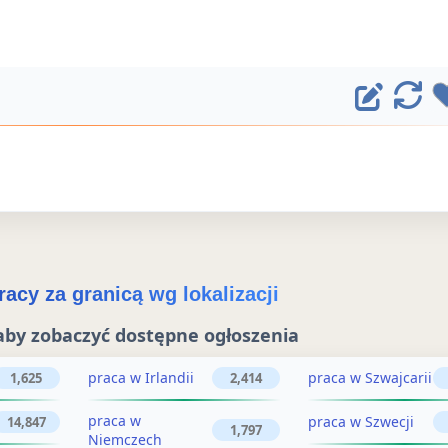
E
O
d
d
ś
y
w
t
i
u
e
j
ż
acy za granicą wg lokalizacji
o
o
aby zobaczyć dostępne ogłoszenia
g
g
ł
praca w Irlandii
praca w Szwajcarii
1,625
2,414
ł
o
praca w
praca w Szwecji
14,847
o
1,797
Niemczech
s