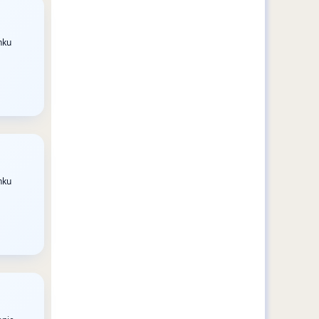
nku
nku