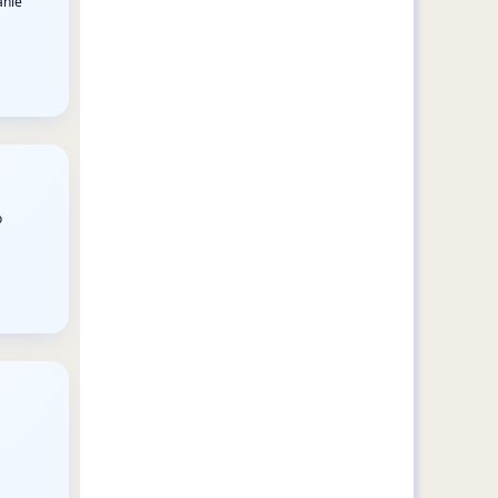
anie
o