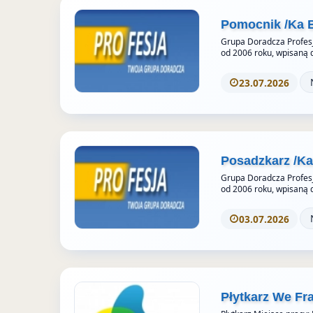
e
k
S
Pomocnik /Ka 
u
t
Grupa Doradcza Profesj
o
od 2006 roku, wpisaną 
r
23.07.2026
i
e
s
Posadzkarz /K
Grupa Doradcza Profesj
od 2006 roku, wpisaną 
03.07.2026
Płytkarz We Fr