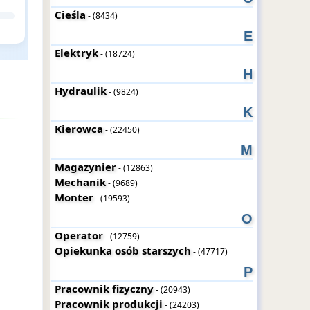
Cieśla
- (8434)
E
Elektryk
- (18724)
H
Hydraulik
- (9824)
K
Kierowca
- (22450)
M
Magazynier
- (12863)
Mechanik
- (9689)
Monter
- (19593)
O
Operator
- (12759)
Opiekunka osób starszych
- (47717)
P
Pracownik fizyczny
- (20943)
Pracownik produkcji
- (24203)