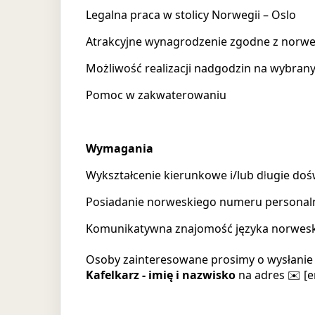
Legalna praca w stolicy Norwegii – Oslo
Atrakcyjne wynagrodzenie zgodne z norwe
Możliwość realizacji nadgodzin na wybran
Pomoc w zakwaterowaniu
Wymagania
Wykształcenie kierunkowe i/lub d
ugie doś
ł
Posiadanie norweskiego numeru personal
Komunikatywna znajomość języka norweski
Osoby zainteresowane prosimy o wysłanie 
Kafelk
arz - imię i nazwisko
na adres ✉️ [e