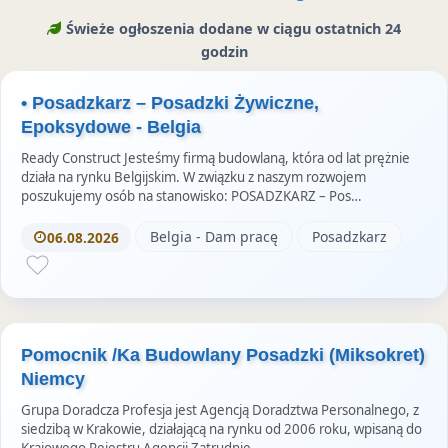
e
b
t
r
Świeże ogłoszenia dodane w ciągu ostatnich 24
r
o
a
godzin
z
o
m
e
k
S
• Posadzkarz – Posadzki Żywiczne,
u
t
Epoksydowe - Belgia
o
Ready Construct Jesteśmy firmą budowlaną, która od lat prężnie
r
działa na rynku Belgijskim. W związku z naszym rozwojem
poszukujemy osób na stanowisko: POSADZKARZ – Pos…
i
e
Belgia - Dam pracę
Posadzkarz
06.08.2026
s
Pomocnik /Ka Budowlany Posadzki (Miksokret)
Niemcy
Grupa Doradcza Profesja jest Agencją Doradztwa Personalnego, z
siedzibą w Krakowie, działającą na rynku od 2006 roku, wpisaną do
Krajowego Rejestru Agencji Zatrudnie…