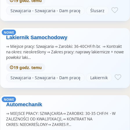
19 godz. temu
Szwajcaria - Szwajcaria - Dam pracę
Ślusarz
NOWE
Lakiernik Samochodowy
⇒ Miejsce pracy: Szwajcaria ⇒ Zarobki: 36-40CHF/h br. ⇒ Kontrakt
na okres: nieokreślony ⇒ Zakres pracy: naprawy lakiernicze + nowe
powłoki/ laki…
19 godz. temu
Szwajcaria - Szwajcaria - Dam pracę
Lakiernik
NOWE
Automechanik
⇒ MIEJSCE PRACY: SZWAJCARIA⇒ ZAROBKI: 30-35 CHF/H - W
ZALEŻNOŚCI OD KWALIFIKACJI,⇒ KONTRAKT NA
OKRES: NIEOKREŚLONY⇒ ZAKRES P…