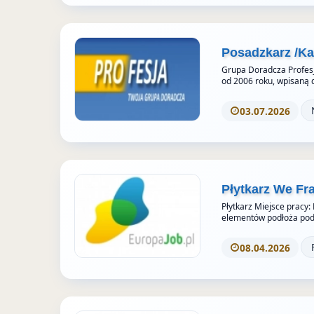
e
s
Posadzkarz /K
Grupa Doradcza Profesj
od 2006 roku, wpisaną 
03.07.2026
Płytkarz We Fr
Płytkarz Miejsce pracy:
elementów podłoża pod 
08.04.2026