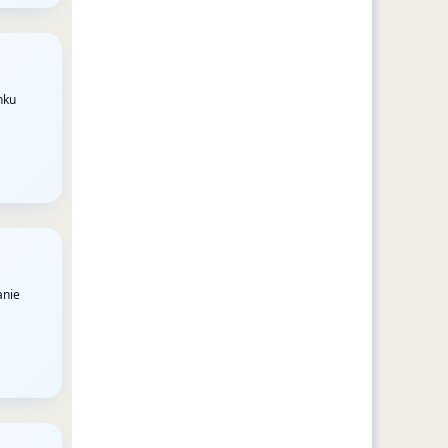
nku
anie