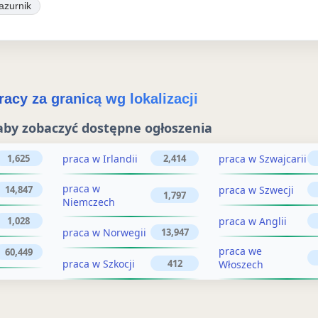
ś
y
azurnik
w
t
i
u
e
j
ż
acy za granicą wg lokalizacji
o
o
aby zobaczyć dostępne ogłoszenia
g
g
ł
praca w Irlandii
praca w Szwajcarii
1,625
2,414
ł
o
praca w
praca w Szwecji
14,847
o
1,797
Niemczech
s
s
praca w Anglii
1,028
z
praca w Norwegii
13,947
z
e
praca we
60,449
praca w Szkocji
412
Włoszech
n
e
i
n