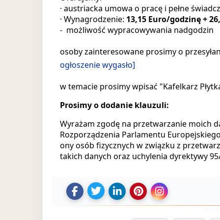
· austriacka umowa o pracę i pełne świadcz
· Wynagrodzenie:
13,15 Euro/godzinę + 26
- możliwość wypracowywania nadgodzin
osoby zainteresowane prosimy o przesyłan
ogłoszenie wygasło]
w temacie prosimy wpisać "Kafelkarz Płytka
Prosimy o dodanie klauzuli:
Wyrażam zgodę na przetwarzanie moich danyc
Rozporządzenia Parlamentu Europejskiego i
ony osób fizycznych w związku z przetwa
takich danych oraz uchylenia dyrektywy 9
U
U
D
Z
U
d
d
o
a
d