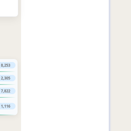
8,253
2,305
7,822
1,116