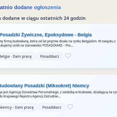
e
i
atnio dodane ogłoszenia
e
 dodane w ciągu ostatnich 24 godzin
 Posadzki Żywiczne, Epoksydowe - Belgia
y firmą budowlaną, która od lat prężnie działa na rynku Belgijskim. W związku z
ukujemy osób na stanowisko: POSADZKARZ – Pos…
Belgia - Dam pracę
Posadzkarz
Budowlany Posadzki (Miksokret) Niemcy
a jest Agencją Doradztwa Personalnego, z siedzibą w Krakowie, działającą na ry
do Krajowego Rejestru Agencji Zatrudnie…
Niemcy - Dam pracę
Posadzkarz