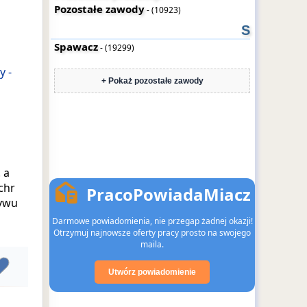
Pozostałe zawody
- (10923)
S
Spawacz
- (19299)
y -
+ Pokaż pozostałe zawody
 a
chr
PracoPowiadaMiacz
ływu
Darmowe powiadomienia, nie przegap żadnej okazji!
Otrzymuj najnowsze oferty pracy prosto na swojego
maila.
Utwórz powiadomienie