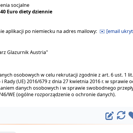
enia socjalne
,40 Euro diety dziennie
ie aplikacji po niemiecku na adres mailowy:
✉️ [email ukryt
rz Glazurnik Austria"
h osobowych w celu rekrutacji zgodnie z art. 6 ust. 1 lit.
 Rady (UE) 2016/679 z dnia 27 kwietnia 2016 r. w sprawie o
rzaniem danych osobowych i w sprawie swobodnego przep
5/46/WE (ogólne rozporządzenie o ochronie danych).
E
O
d
d