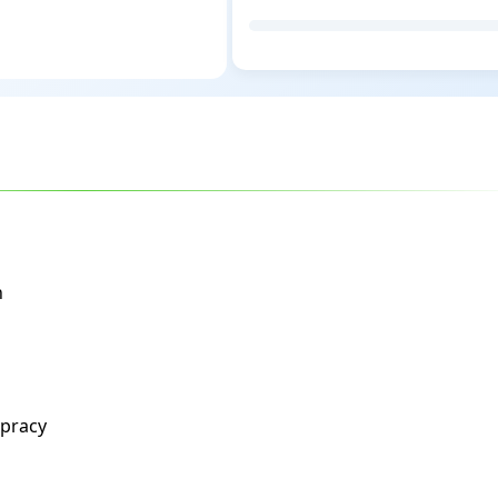
h
 pracy