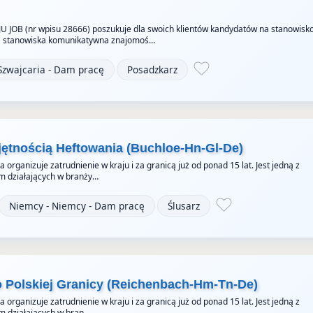
JU JOB (nr wpisu 28666) poszukuje dla swoich klientów kandydatów na stanowisk
 stanowiska komunikatywna znajomoś…
Szwajcaria - Dam pracę
Posadzkarz
jętnością Heftowania (Buchloe-Hn-Gl-De)
organizuje zatrudnienie w kraju i za granicą już od ponad 15 lat. Jest jedną z
rm działających w branży…
Niemcy - Niemcy - Dam pracę
Ślusarz
 Polskiej Granicy (Reichenbach-Hm-Tn-De)
organizuje zatrudnienie w kraju i za granicą już od ponad 15 lat. Jest jedną z
rm działających w bran…