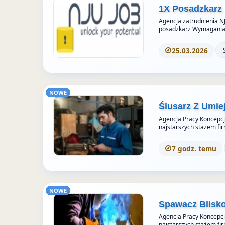
1X Posadzkarz
Agencja zatrudnienia N
posadzkarz Wymagania
25.03.2026
NOWE
Ślusarz Z Umie
Agencja Pracy Koncepcja 
najstarszych stażem fi
7 godz. temu
NOWE
Spawacz Blisko
Agencja Pracy Koncepcja 
najstarszych stażem fi