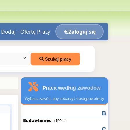
Dodaj - Ofertę Pracy
Zaloguj się
Szukaj pracy
Praca według zawodów
Wybierz zawód, aby zobaczyć dostępne oferty
B
Budowlaniec
- (16044)
C