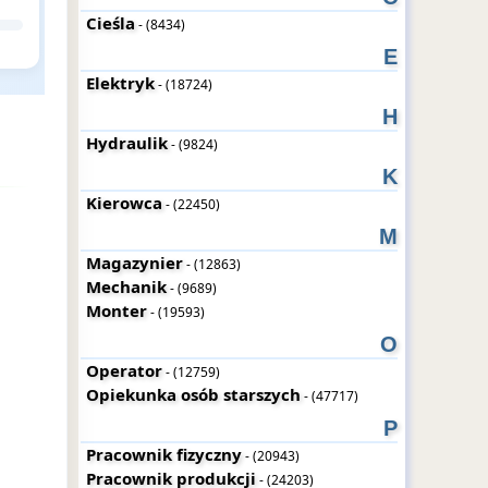
Cieśla
- (8434)
E
Elektryk
- (18724)
H
Hydraulik
- (9824)
K
Kierowca
- (22450)
M
Magazynier
- (12863)
Mechanik
- (9689)
Monter
- (19593)
O
Operator
- (12759)
Opiekunka osób starszych
- (47717)
P
Pracownik fizyczny
- (20943)
Pracownik produkcji
- (24203)